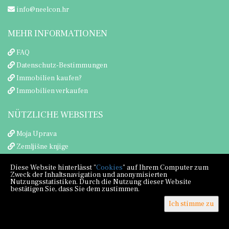
info@neelcon.hr
MEHR INFORMATIONEN
FAQ
Datenschutz-Bestimmungen
Immobilien kaufen?
Immobilien verkaufen
NÜTZLICHE WEBSITES
Moja Uprava
Zemljišne knjige
Porezna uprava
Diese Website hinterlässt "
Cookies
" auf Ihrem Computer zum
Zweck der Inhaltsnavigation und anonymisierten
Nutzungsstatistiken. Durch die Nutzung dieser Website
bestätigen Sie, dass Sie dem zustimmen.
Ich stimme zu
Copyright © 2026 Neel Con