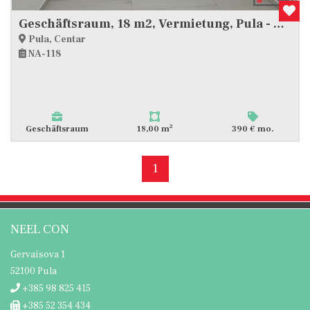
Geschäftsraum, 18 m2, Vermietung, Pula - Centar
Pula, Centar
NA-118
2
Geschäftsraum
18,00 m
390 € mo.
1
NEEL CON
Gervaisova 1
52100 Pula
+385 98 825 415
+385 52 354 434