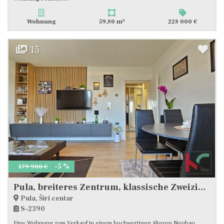
2
Wohnung
59,80 m
228 000 €
15
-5 %
179 900 €
Pula, breiteres Zentrum, klassische Zweizimmerwohnung 52 m2 in toller Lage
Pula, Širi centar
S-2390
Eine Wohnung zum Verkauf in einem hochwertigen älteren Neubau,