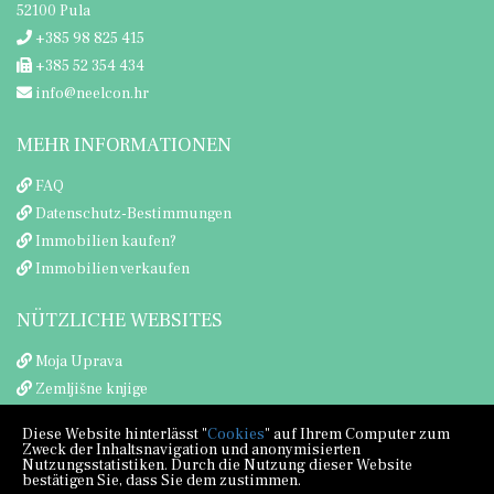
52100 Pula
+385 98 825 415
+385 52 354 434
info@neelcon.hr
MEHR INFORMATIONEN
FAQ
Datenschutz-Bestimmungen
Immobilien kaufen?
Immobilien verkaufen
NÜTZLICHE WEBSITES
Moja Uprava
Zemljišne knjige
Porezna uprava
Diese Website hinterlässt "
Cookies
" auf Ihrem Computer zum
Zweck der Inhaltsnavigation und anonymisierten
Nutzungsstatistiken. Durch die Nutzung dieser Website
bestätigen Sie, dass Sie dem zustimmen.