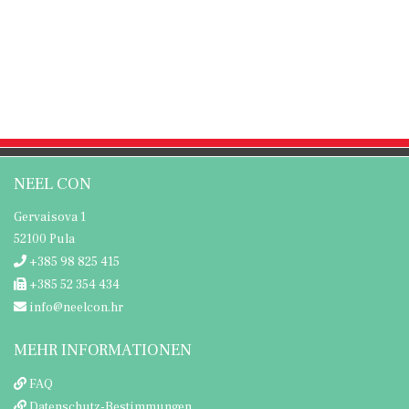
NEEL CON
Gervaisova 1
52100 Pula
+385 98 825 415
+385 52 354 434
info@neelcon.hr
MEHR INFORMATIONEN
FAQ
Datenschutz-Bestimmungen