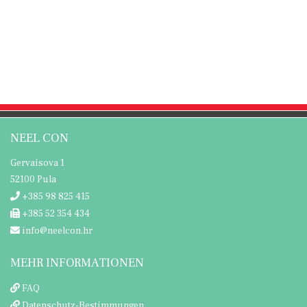
NEEL CON
Gervaisova 1
52100 Pula
+385 98 825 415
+385 52 354 434
info@neelcon.hr
MEHR INFORMATIONEN
FAQ
Datenschutz-Bestimmungen