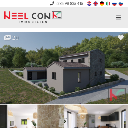
+385 98 825 415
Men
20