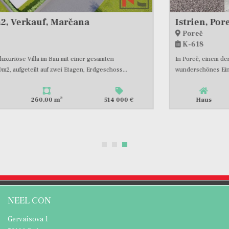
Istrien, Poreč, Einfamilienhaus mit gepflegtem Garten in toller Lage, #verkaufen
Poreč
K-618
In Poreč, einem der Hauptzentren des kroatischen Tourismus, steht ein
wunderschönes Einfamilienhaus mit einer Gesamtwohnfläche...
2
Haus
320,00 m
495 000 €
NEEL CON
Gervaisova 1