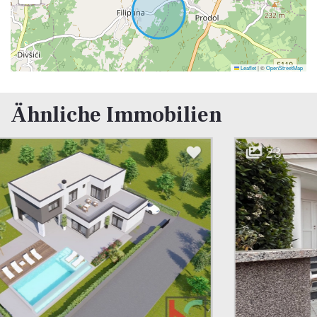
Leaflet
|
©
OpenStreetMap
Ähnliche Immobilien
23