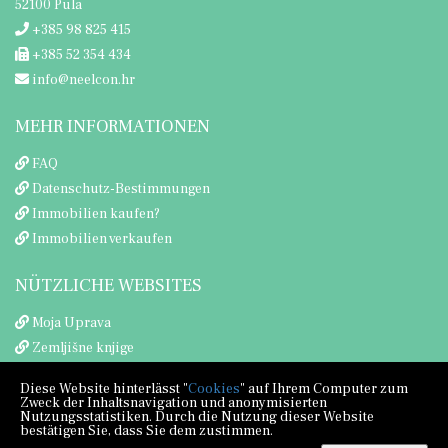
52100 Pula
+385 98 825 415
+385 52 354 434
info@neelcon.hr
MEHR INFORMATIONEN
FAQ
Datenschutz-Bestimmungen
Immobilien kaufen?
Immobilien verkaufen
NÜTZLICHE WEBSITES
Moja Uprava
Zemljišne knjige
Porezna uprava
Diese Website hinterlässt "
Cookies
" auf Ihrem Computer zum
Zweck der Inhaltsnavigation und anonymisierten
Nutzungsstatistiken. Durch die Nutzung dieser Website
bestätigen Sie, dass Sie dem zustimmen.