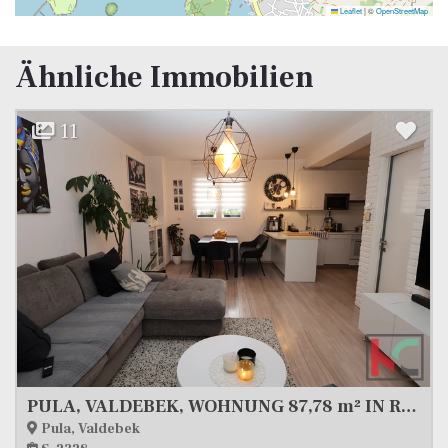
Leaflet
|
©
OpenStreetMap
Ähnliche Immobilien
12
PULA, VALDEBEK, WOHNUNG 87,78 m² IN RUHIGER LAGE
Wohnung, 88 m2, Verkauf
Pula, Širi centar