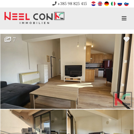
+385 98 825 415
Men
7