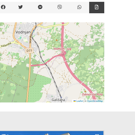
Leaflet
|
©
OpenStreetMap