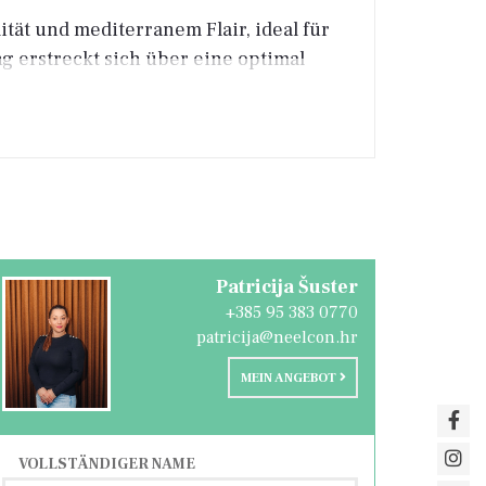
ät und mediterranem Flair, ideal für
g erstreckt sich über eine optimal
den ist, was einen angenehmen und
Patricija Šuster
kaffee oder zum Entspannen am Abend
+385 95 383 0770
patricija@neelcon.hr
MEIN ANGEBOT
VOLLSTÄNDIGER NAME