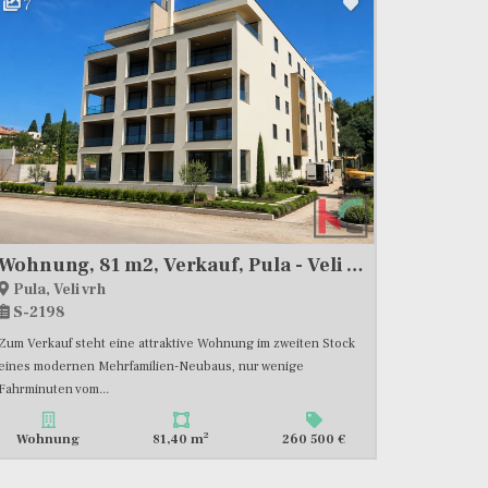
7
Wohnung, 81 m2, Verkauf, Pula - Veli vrh
Pula, Veli vrh
S-2198
Zum Verkauf steht eine attraktive Wohnung im zweiten Stock
eines modernen Mehrfamilien-Neubaus, nur wenige
Fahrminuten vom...
2
Wohnung
81,40 m
260 500 €