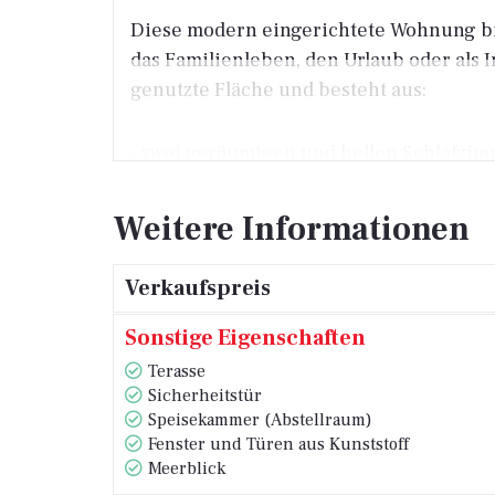
Diese modern eingerichtete Wohnung biet
das Familienleben, den Urlaub oder als 
genutzte Fläche und besteht aus:
- zwei geräumigen und hellen Schlafzimm
- einer Küche, die mit dem Essbereich
Weitere Informationen
luftigen Wohn- und Aufenthaltsbereich s
Verkaufspreis
- einer überdachten Terrasse mit beza
Sonstige Eigenschaften
- einem modernen Badezimmer mit Wal
Terasse
Sicherheitstür
Speisekammer (Abstellraum)
- einem praktischen Abstellraum für zu
Fenster und Türen aus Kunststoff
Meerblick