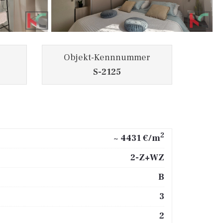
Objekt-Kennnummer
S-2125
2
~ 4431 €/m
2-Z+WZ
B
3
2