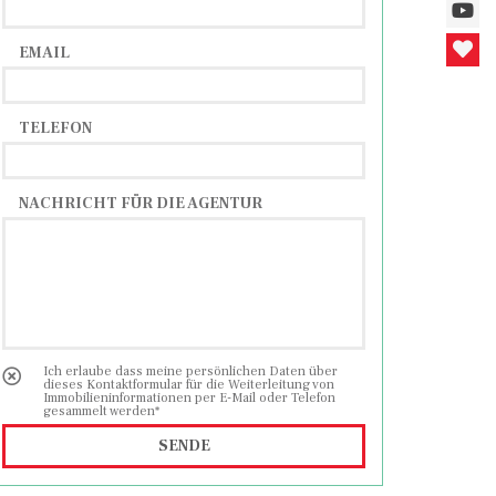
eräten, bezugsfertig ohne zusätzliche
usätzlich über Infrarot-Heizplatten,
EMAIL
nd gepflegt, mit insgesamt wenigen
TELEFON
hen Trubel. Die Entfernung zum Meer und
den sich ein Geschäft, Fahrradwege und
NACHRICHT FÜR DIE AGENTUR
 eine Seltenheit!
Ich erlaube dass meine persönlichen Daten über
dieses Kontaktformular für die Weiterleitung von
Immobilieninformationen per E-Mail oder Telefon
gesammelt werden*
SENDE