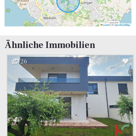
Leaflet
|
©
OpenStreetMap
Ähnliche Immobilien
26