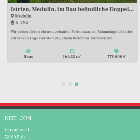
Istrien, Medulin, im Bau befindliche Doppelhaushälfte mit Pool und Garten, Garage, nahe dem Meer, #Verkauf
Medulin
K-785
Wir präsentieren ein neu gebautes Ferienhaus mit Swimmingpool in der
attraktiven Lage von Medulin, einem beliebten Touristenziel...
2
Haus
166,32 m
778 000 €
NEEL CON
Gervaisova 1
52100 Pula