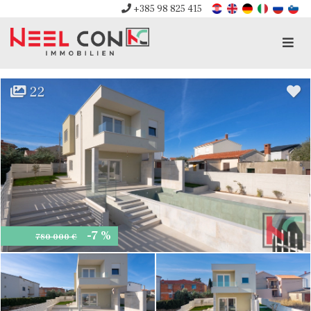
+385 98 825 415
Men
22
-7 %
780 000 €