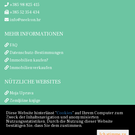
+385 98 825 415
+385 52 354 434
info@neelcon.hr
MEHR INFORMATIONEN
FAQ
Datenschutz-Bestimmungen
Immobilien kaufen?
Immobilien verkaufen
NÜTZLICHE WEBSITES
Moja Uprava
Zemljišne knjige
Porezna uprava
Diese Website hinterlässt "
Cookies
" auf Ihrem Computer zum
Zweck der Inhaltsnavigation und anonymisierten
Nutzungsstatistiken. Durch die Nutzung dieser Website
bestätigen Sie, dass Sie dem zustimmen.
Ich stimme zu