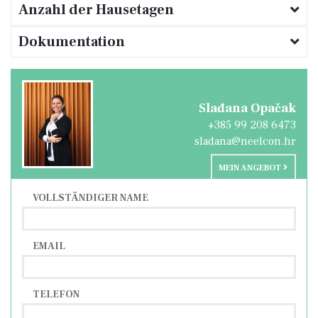
Anzahl der Hausetagen
Dokumentation
Slađana Opačak
+385 99 208 6473
sladana@neelcon.hr
MEIN ANGEBOT
VOLLSTÄNDIGER NAME
EMAIL
TELEFON