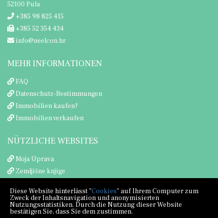
52100 Pula
+385 98 825 415
+385 52 354 434
info@neelcon.hr
MEHR INFORMATIONEN
FAQ
Datenschutz-Bestimmungen
Immobilien kaufen?
Immobilien verkaufen
NÜTZLICHE WEBSITES
Moja Uprava
Zemljišne knjige
Porezna uprava
Diese Website hinterlässt "
Cookies
" auf Ihrem Computer zum
Zweck der Inhaltsnavigation und anonymisierten
Nutzungsstatistiken. Durch die Nutzung dieser Website
bestätigen Sie, dass Sie dem zustimmen.