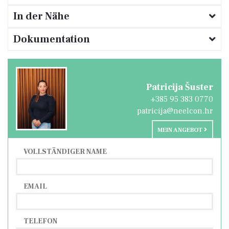
In der Nähe
Dokumentation
Patricija Šuster
+385 95 383 0770
patricija@neelcon.hr
MEIN ANGEBOT
VOLLSTÄNDIGER NAME
EMAIL
TELEFON