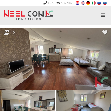
+385 98 825 415
Men
13