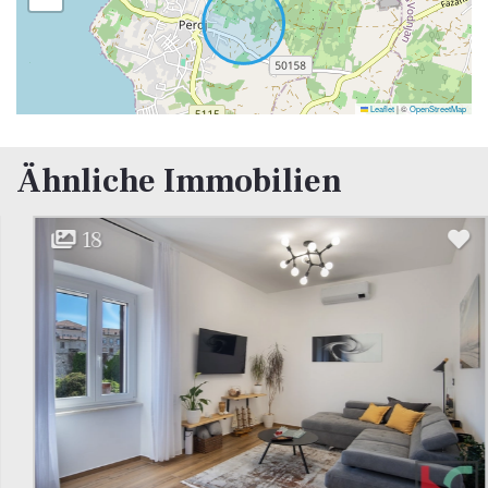
Leaflet
|
©
OpenStreetMap
Ähnliche Immobilien
18