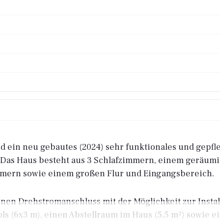
d ein neu gebautes (2024) sehr funktionales und gepfl
t. Das Haus besteht aus 3 Schlafzimmern, einem geräu
mern sowie einem großen Flur und Eingangsbereich.
en Drehstromanschluss mit der Möglichkeit zur Install
ls (6x3 m), einen Abstellraum im Haus (5,5 m²) sowie e