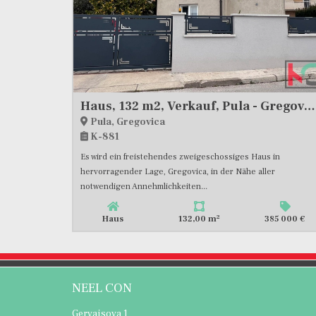
Haus, 132 m2, Verkauf, Pula - Gregovica
Pula, Gregovica
K-881
Es wird ein freistehendes zweigeschossiges Haus in
hervorragender Lage, Gregovica, in der Nähe aller
notwendigen Annehmlichkeiten...
2
Haus
132,00 m
385 000 €
NEEL CON
Gervaisova 1