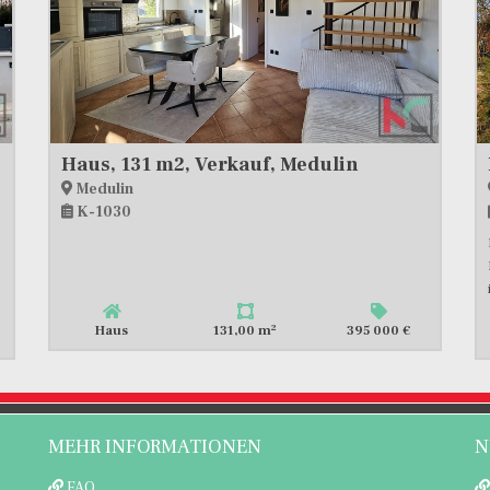
Haus, 131 m2, Verkauf, Medulin
Medulin
K-1030
2
Haus
131,00 m
395 000 €
MEHR INFORMATIONEN
N
FAQ