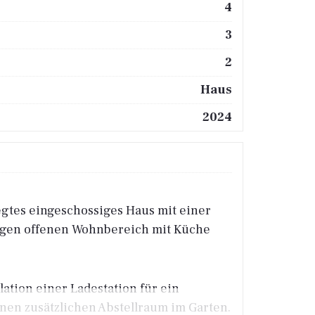
4
3
2
Haus
2024
egtes eingeschossiges Haus mit einer
migen offenen Wohnbereich mit Küche
ation einer Ladestation für ein
inen zusätzlichen Abstellraum im Garten.