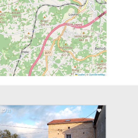
Leaflet
|
©
OpenStreetMap
21