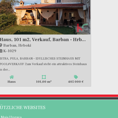
Haus, 101 m2, Verkauf, Barban - Hrboki
Barban, Hrboki
K-1029
ISTRA, PULA, BARBAN – IDYLLISCHES STEINHAUS MIT
POOL#VERKAUF Zum Verkauf steht ein attraktives Steinhaus
in der...
2
Haus
101,00 m
405 000 €
ÜTZLICHE WEBSITES
Moja Uprava