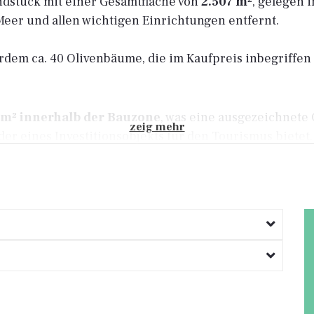
ndstück mit einer Gesamtfläche von
2.507 m²
, gelegen 
er und allen wichtigen Einrichtungen entfernt.
dem ca. 40 Olivenbäume, die im Kaufpreis inbegriffen 
 m² innerhalb der Bauzone
, was eine ausgezeichnete 
zeig mehr
oder eines Investitionsobjekts für den Tourismus bietet.
hen Raum und Privatsphäre gewährleistet – ideal für Ga