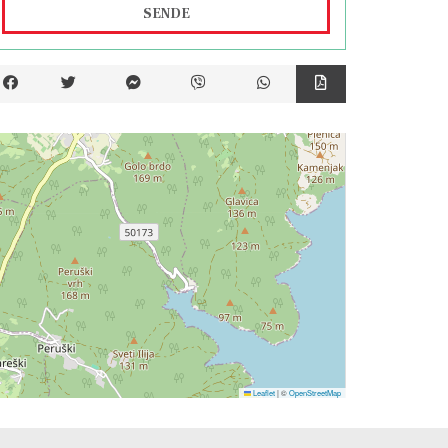
SENDE
Leaflet
|
©
OpenStreetMap