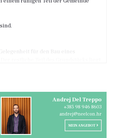
in einem ruhigen Teil der Gemeinde
sind.
Gelegenheit für den Bau eines
 Der restliche Teil des Grundstücks liegt
rten, Obstgarten, Olivenhain oder
Andrej Del Treppo
+385 98 946 8603
andrej@neelcon.hr
MEIN ANGEBOT