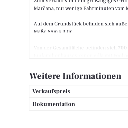
Zum Verkauf steht ein großzügiges Gru
Marčana, nur wenige Fahrminuten vom Me
Auf dem Grundstück befinden sich außer
Maße 88m x 30m
Von der Gesamtfläche befinden sich
700
Einfamilienhauses, einer Villa mit Pool 
außerhalb des Baugebiets, was zusätzlic
Erholungszone.
Weitere Informationen
Verkaufspreis
Dokumentation