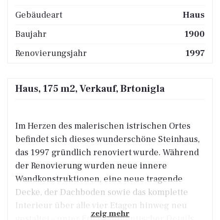
Gebäudeart
Haus
Baujahr
1900
Renovierungsjahr
1997
Haus, 175 m2, Verkauf, Brtonigla
Im Herzen des malerischen istrischen Ortes
befindet sich dieses wunderschöne Steinhaus,
das 1997 gründlich renoviert wurde. Während
der Renovierung wurden neue innere
Wandkonstruktionen, eine neue tragende
Decke, der Dachboden sowie das komplette
Interieur über alle vier Etagen hinweg neu
zeig mehr
gestaltet – unter Erhalt authentischer Details