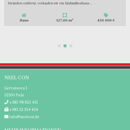
umgeben von Ferienhäusern, befindet sich ein modernes...
2
Haus
174,00 m
549 000 €
NEEL CON
Gervaisova 1
52100 Pula
+385 98 825 415
+385 52 354 434
info@neelcon.hr