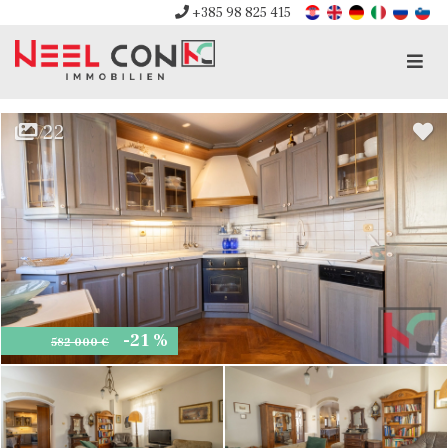
+385 98 825 415
Men
22
-21 %
582 000 €