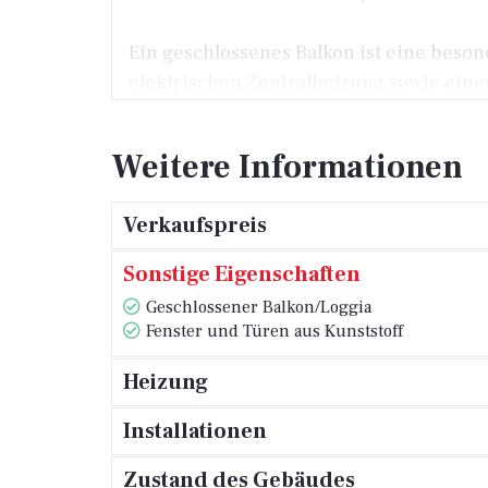
Ein geschlossenes Balkon ist eine beso
elektrischen Zentralheizung sowie einer
Die Energieeffizienzklasse B trägt zu 
Weitere Informationen
Die Lage der Wohnung in Rovinj bietet d
gastronomischen Betrieben sowie Freiz
Verkaufspreis
entspannte Atmosphäre sicherstellt.
Sonstige Eigenschaften
Für weitere Informationen oder zur Ver
Geschlossener Balkon/Loggia
Gelegenheit für eine sichere Investitio
Fenster und Türen aus Kunststoff
Heizung
Installationen
Zustand des Gebäudes