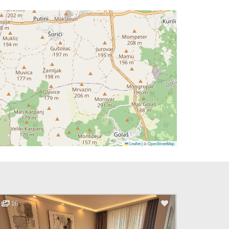
Leaflet
|
©
OpenStreetMap
16