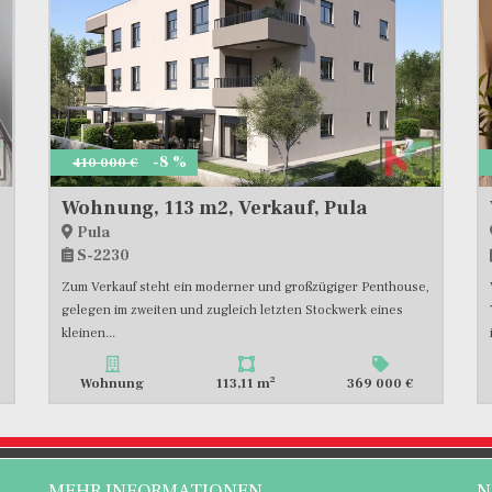
-8 %
410 000 €
Wohnung, 113 m2, Verkauf, Pula
Pula
S-2230
Zum Verkauf steht ein moderner und großzügiger Penthouse,
gelegen im zweiten und zugleich letzten Stockwerk eines
kleinen...
2
Wohnung
113,11 m
369 000 €
MEHR INFORMATIONEN
N