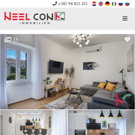
+385 98 825 415
Men
18