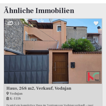
Ähnliche Immobilien
11
Haus, 60 m2, Verkauf, Svetvinčenat
Svetvinčenat
K-1033
 – zwei
Im malerischen Svetvinčenat wird ein vollständig renoviertes