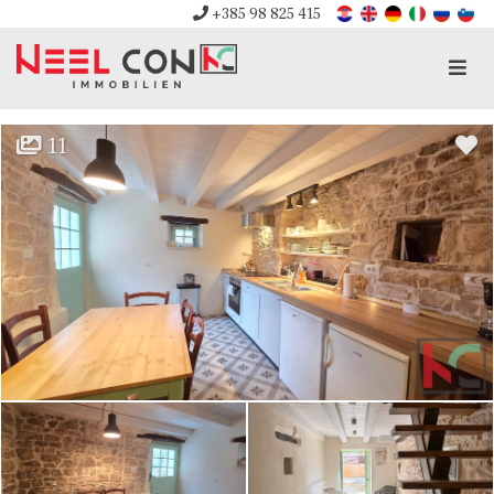
+385 98 825 415
Men
11