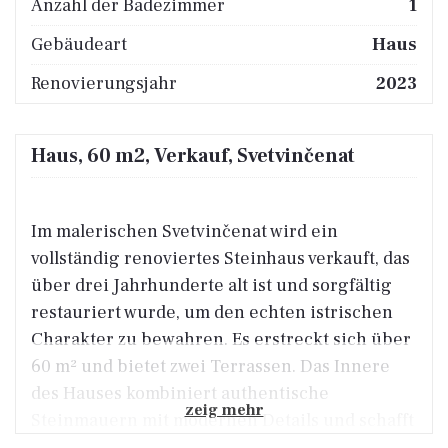
Anzahl der Badezimmer
1
Gebäudeart
Haus
Renovierungsjahr
2023
Haus, 60 m2, Verkauf, Svetvinčenat
Im malerischen Svetvinčenat wird ein
vollständig renoviertes Steinhaus verkauft, das
über drei Jahrhunderte alt ist und sorgfältig
restauriert wurde, um den echten istrischen
Charakter zu bewahren. Es erstreckt sich über
60 m² und bietet zwei Terrassen. Das Innere
des Hauses kombiniert authentische
zeig mehr
Steinmauern mit modernen Details und schafft
so eine besondere Atmosphäre von Wärme und