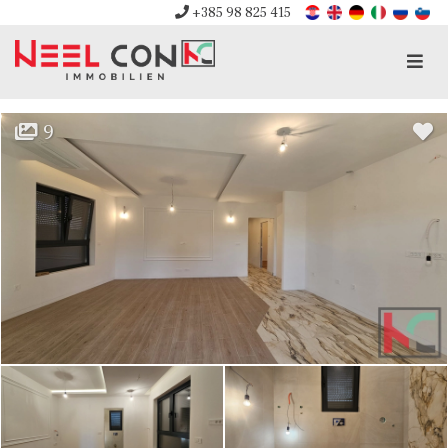
+385 98 825 415
Men
9