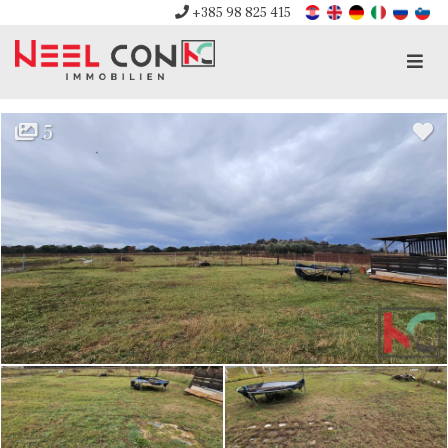
+385 98 825 415
Men
5