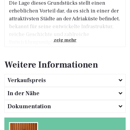
Die Lage dieses Grundstücks stellt einen
erheblichen Vorteil dar, da es sich in einer der
attraktivsten Städte an der Adriaküste befindet,
bekannt für seine entwickelte Infrastruktur,
reiche Geschichte und zahlreiche
zeig mehr
Entwicklungsmöglichkeiten.
Diese Immobilie bietet vielfältige Potenziale
Weitere Informationen
dank ihrer Lage im urbanen Gebiet von Pula.
Die Lage eröffnet Möglichkeiten für
Verkaufspreis
verschiedene Grundstücksnutzungen,
abhängig von den geltenden städtebaulichen
In der Nähe
und räumlichen Plänen.
Dokumentation
Das Grundstück eignet sich besonders, wenn
Sie ein Grundstück in der Nähe des
Stadtzentrums für zukünftige Entwicklungen