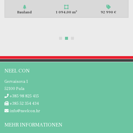
2
Ackerland
611,00 m
105 000 €
NEEL CON
Gervaisova 1
52100 Pula
+385 98 825 415
+385 52 354 434
info@neelcon.hr
MEHR INFORMATIONEN