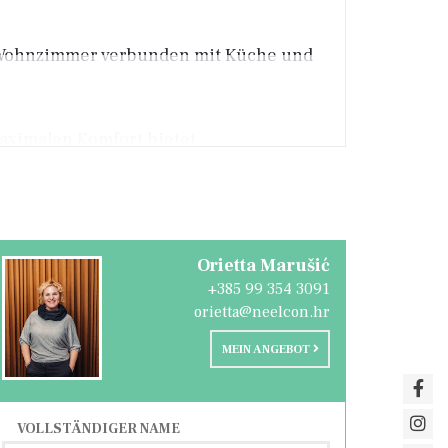
s Wohnzimmer verbunden mit Küche und
maximalen Komfort bietet.
e und komplett ausgestattete Küche,
Orietta Marušić
ung (derzeit nicht in Betrieb).
+385 99 354 3091
orietta@neelcon.hr
MEIN ANGEBOT
VOLLSTÄNDIGER NAME