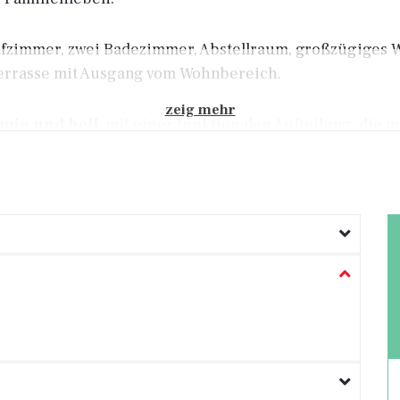
hlafzimmer, zwei Badezimmer, Abstellraum, großzügige
errasse mit Ausgang vom Wohnbereich.
zeig mehr
mig und hell
, mit einer funktionalen Aufteilung, die 
kplätze und Abstellraum im Gebäude.
tz-Tür, PVC-Fenster, hochwertige Innentüren, modern
limaanlagen (Heizung und Kühlung) sowie Fußbodenheiz
t und ist bezugsfertig ohne zusätzliche Investitionen.