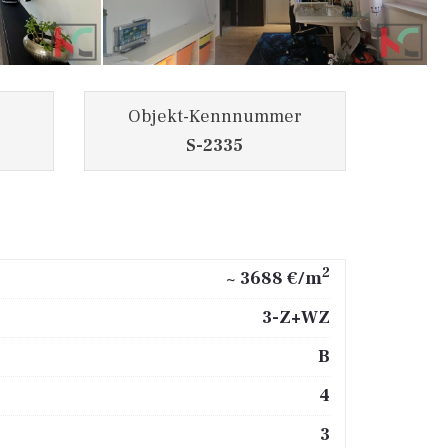
Objekt-Kennnummer
S-2335
2
~ 3688 €/m
3-Z+WZ
B
4
3