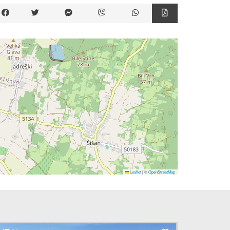
Leaflet
|
©
OpenStreetMap