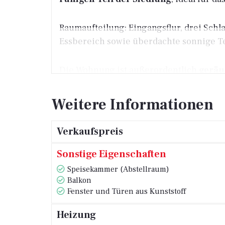
Raumaufteilung: Eingangsflur, drei Sc
Essbereich sowie überdachte sonnige T
Die Wohnung ist außerordentlich
geräu
Zusätzliche Annehmlichkeiten: zwei Par
Weitere Informationen
Ausstattung und Merkmale: Einbruchschu
Verkaufspreis
zeitgemäß eingerichtetes Interieur, 4 K
Sonstige Eigenschaften
Die Wohnung wird
voll möbliert
verkauf
Speisekammer (Abstellraum)
Balkon
Fenster und Türen aus Kunststoff
Heizung