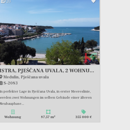
20
ISTRA, PJEŠČANA UVALA, 2 WOHNUNGEN IM GEBÄUDE, ERSTE REIHE AM MEER, #EXKLUSIVER VERKAUF
Medulin, Pješčana uvala
S-2083
In perfekter Lage in Pješčana Uvala, in erster Meereslinie,
werden zwei Wohnungen im selben Gebäude einer älteren
Neubauphase...
2
Wohnung
87,57 m
355 000 €