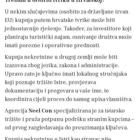
Trebam li otvoriti tvrtku u Hrvatskoj?
U nekim slučajevima (osobito za državljane izvan
EU) kupnja putem hrvatske tvrtke može biti
jednostavnije rješenje. Također, za investitore koji
planiraju turistički najam, osnivanje društva može
imati porezne i operativne prednosti.
Kupnja nekretnine u drugoj zemlji može biti
izazovna zbog jezika, zakona i administracije.
Upravo zato je ključno imati lokalnog stručnjaka
koji poznaje tržište Istre, provjerava
dokumentaciju i pregovara u vaše ime, te
koordinira cijeli proces do samog upisa vlasništva.
Agencija
Neel Con
specijalizirana je za istarsko
tržište i pruža potpunu podršku stranim kupcima –
od prvog razgledavanja do preuzimanja ključeva.
Kupnja nekretnine u Istri kao stranac nije