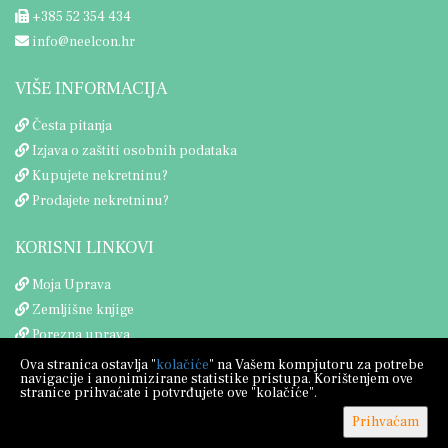
+385 52 354 434
info@neelcon.hr
VIŠE INFORMACIJA
Česta pitanja
Izjava o zaštiti osobnih podataka
Kupujete nekretninu?
Prodajete nekretninu?
KORISNI LINKOVI
Moja Uprava
Zemljišne knjige
Porezna uprava
Ova stranica ostavlja "
kolačiće
" na Vašem kompjutoru za potrebe
navigacije i anonimizirane statistike pristupa. Korištenjem ove
stranice prihvaćate i potvrđujete ove "kolačiće".
Prihvaćam