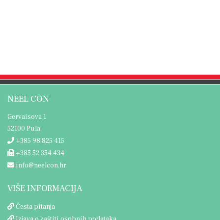
NEEL CON
Gervaisova 1
52100 Pula
+385 98 825 415
+385 52 354 434
info@neelcon.hr
VIŠE INFORMACIJA
Česta pitanja
Izjava o zaštiti osobnih podataka