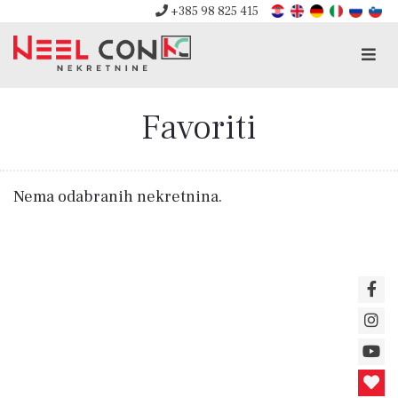
+385 98 825 415
Men
Favoriti
Nema odabranih nekretnina.