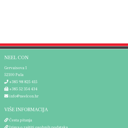
NEEL CON
Gervaisova 1
52100 Pula
+385 98 825 415
+385 52 354 434
info@neelcon.hr
VIŠE INFORMACIJA
Česta pitanja
Izjava o zaštiti osobnih podataka