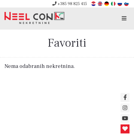
+385 98 825 415
Men
Favoriti
Nema odabranih nekretnina.