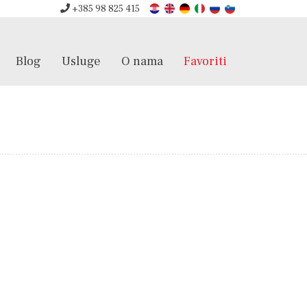
+385 98 825 415
Blog
Usluge
O nama
Favoriti