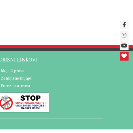
ORISNI LINKOVI
Moja Uprava
Zemljišne knjige
Porezna uprava