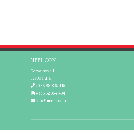
NEEL CON
Gervaisova 1
52100 Pula
+385 98 825 415
+385 52 354 434
info@neelcon.hr