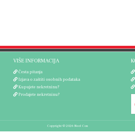
VIŠE INFORMACIJA
K
Česta pitanja
Izjava o zaštiti osobnih podataka
Kupujete nekretninu?
Prodajete nekretninu?
Copyright © 2026 Neel Con