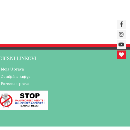
ORISNI LINKOVI
Moja Uprava
Zemljišne knjige
Porezna uprava