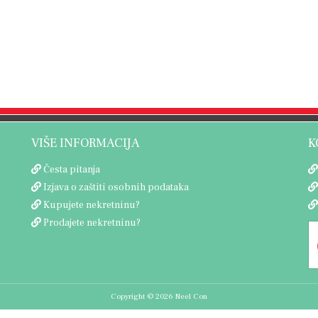
VIŠE INFORMACIJA
K
Česta pitanja
Izjava o zaštiti osobnih podataka
Kupujete nekretninu?
Prodajete nekretninu?
Copyright © 2026 Neel Con