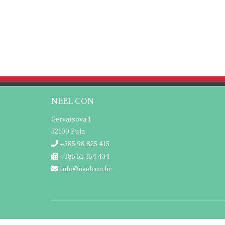
NEEL CON
Gervaisova 1
52100 Pula
+385 98 825 415
+385 52 354 434
info@neelcon.hr