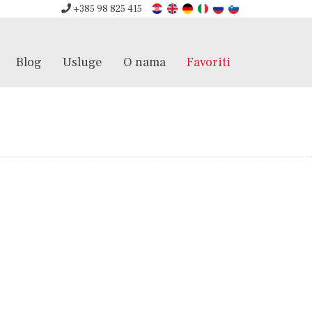
+385 98 825 415
Blog
Usluge
O nama
Favoriti