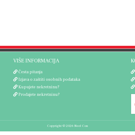
VIŠE INFORMACIJA
K
Česta pitanja
Izjava o zaštiti osobnih podataka
Kupujete nekretninu?
Prodajete nekretninu?
Copyright © 2026 Neel Con