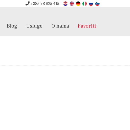
+385 98 825 415
Blog
Usluge
O nama
Favoriti