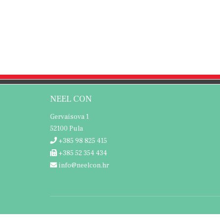
NEEL CON
Gervaisova 1
52100 Pula
+385 98 825 415
+385 52 354 434
info@neelcon.hr