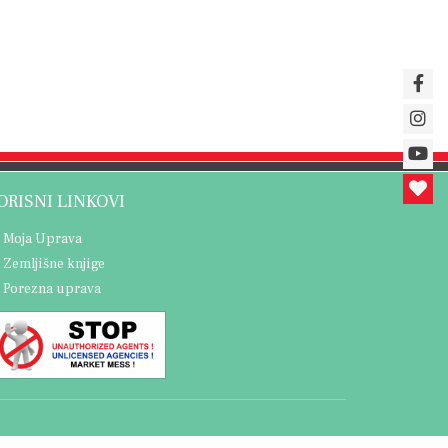
ORISNI LINKOVI
Moja Uprava
Zemljišne knjige
Porezna uprava