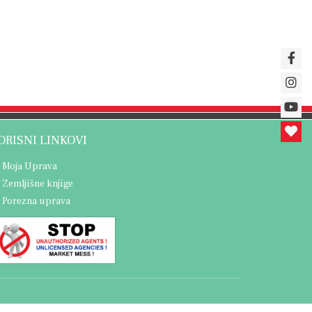
ORISNI LINKOVI
Moja Uprava
Zemljišne knjige
Porezna uprava