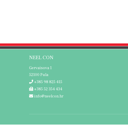
NEEL CON
Gervaisova 1
52100 Pula
+385 98 825 415
+385 52 354 434
info@neelcon.hr