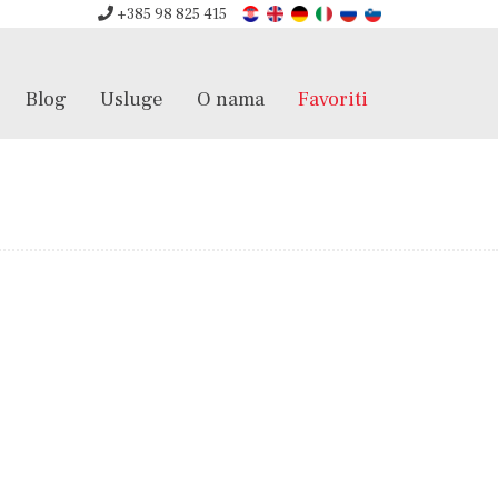
+385 98 825 415
Blog
Usluge
O nama
Favoriti