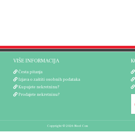
VIŠE INFORMACIJA
K
Česta pitanja
Izjava o zaštiti osobnih podataka
Kupujete nekretninu?
Prodajete nekretninu?
Copyright © 2026 Neel Con