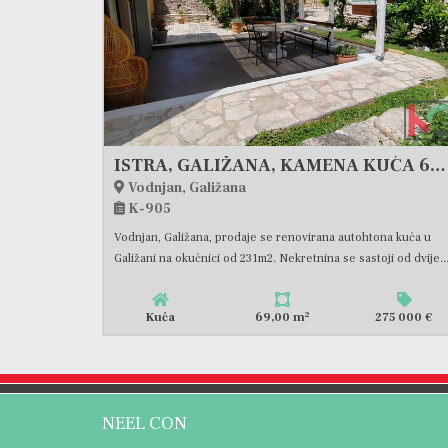
ISTRA, GALIŽANA, KAMENA KUĆA 69M2 NA 231m2 OKUĆNICE, #PRODAJA
Vodnjan, Galižana
K-905
Vodnjan, Galižana, prodaje se renovirana autohtona kuća u
Galižani na okućnici od 231m2. Nekretnina se sastoji od dvije..
2
Kuća
69,00 m
275 000 €
NEEL CON