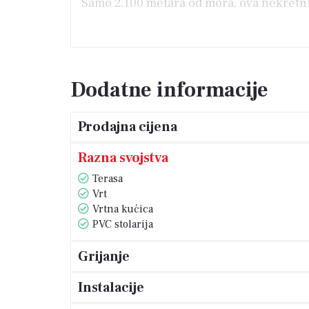
Samo 2.100 metara od mora, ova nekretnin
Dodatne informacije
Prodajna cijena
Razna svojstva
Terasa
Vrt
Vrtna kućica
PVC stolarija
Grijanje
Instalacije