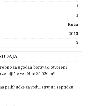
1
1
Kuća
2015
3
PRODAJA
otrebno za ugodan boravak: otvoreni
zemljište veličine 25.520 m².
a priključke za vodu, struju i septičku