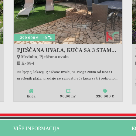
-6 %
290 000 €
PJEŠČANA UVALA, KUĆA SA 3 STAMBENE JEDINICE NA 200M OD PLAŽE, #PRODAJA
Medulin, Pješčana uvala
K-884
Na lijepoj lokaciji Pješčane uvale, na svega 200m od mora i
.
uređenih plaža, prodaje se samostojeća kuća sa tri potpuno...
2
Kuća
96,00 m
330 000 €
VIŠE INFORMACIJA
K