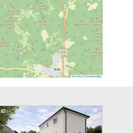
Leaflet
|
©
OpenStreetMap
14