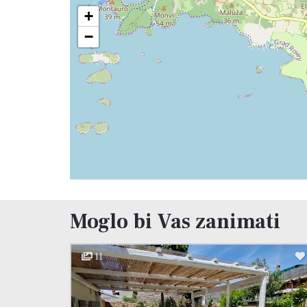
+
−
Moglo bi Vas zanimati
11