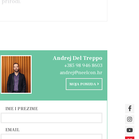
 prirodi.
Andrej Del Treppo
+385 98 946 8603
andrej@neelcon.hr
MOJA PONUDA
IME I PREZIME
EMAIL