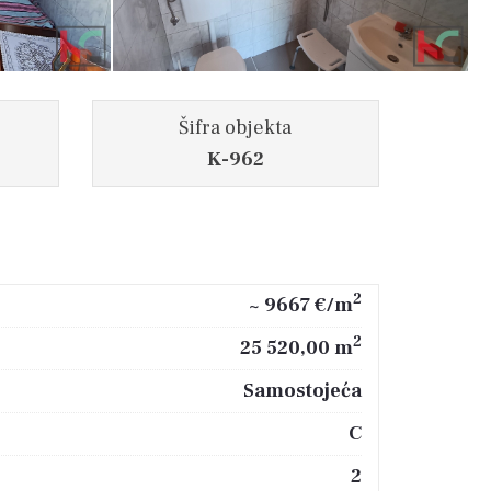
Šifra objekta
K-962
2
~ 9667 €/m
2
25 520,00 m
Samostojeća
C
2