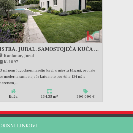
ISTRA, JURAL, SAMOSTOJEĆA KUĆA S BAZENOM
Kanfanar, Jural
K-1097
U mirnom i ugodnom naselju Jural, u mjestu Mrgani, prodaje
se moderna samostojeća kuća neto površine 134 m2 s
bazenom,...
2
Kuća
134,35 m
300 000 €
ORISNI LINKOVI