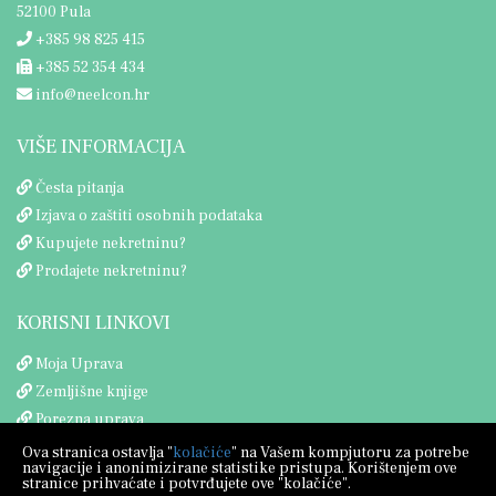
52100 Pula
+385 98 825 415
+385 52 354 434
info@neelcon.hr
VIŠE INFORMACIJA
Česta pitanja
Izjava o zaštiti osobnih podataka
Kupujete nekretninu?
Prodajete nekretninu?
KORISNI LINKOVI
Moja Uprava
Zemljišne knjige
Porezna uprava
Ova stranica ostavlja "
kolačiće
" na Vašem kompjutoru za potrebe
navigacije i anonimizirane statistike pristupa. Korištenjem ove
stranice prihvaćate i potvrđujete ove "kolačiće".