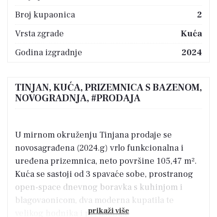
Broj kupaonica
2
Vrsta zgrade
Kuća
Godina izgradnje
2024
TINJAN, KUĆA, PRIZEMNICA S BAZENOM,
NOVOGRADNJA, #PRODAJA
U mirnom okruženju Tinjana prodaje se
novosagrađena (2024.g) vrlo funkcionalna i
uređena prizemnica, neto površine 105,47 m².
Kuća se sastoji od 3 spavaće sobe, prostranog
open-space dnevnog boravka s kuhinjom i
blagovaonicom, dva moderna kupatila te
prikaži više
velikog hodnika i predsoblja.