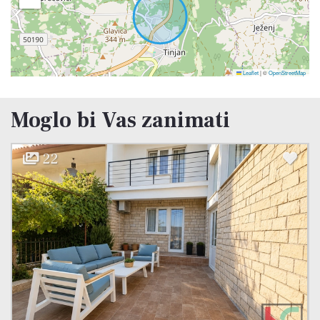
Leaflet
|
©
OpenStreetMap
Moglo bi Vas zanimati
15