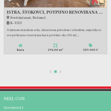
ISTRA, ŠTOKOVCI, POTPUNO RENOVIRANA PROSTRANA ISTARSKA KUĆA S KONOBOM I VINOGRADOM #PRODAJA
Barban
K-1121
nom prirodom i zelenilom, smjestila se
Na prodaju je samostojeća kuć
ovršine oko 300 m2,...
ukupne tlocrtne površine od 160
2
294,00 m
369 000 €
Kuća
NEEL CON
Gervaisova 1