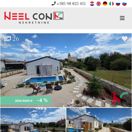
+385 98 825 415
Men
26
-4 %
380 000 €