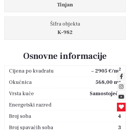
Tinjan
Šifra objekta
K-982
Osnovne informacije
2
Cijena po kvadratu
~ 2905 €/m
2
Okućnica
568,00 m
Vrsta kuće
Samostojeća
Energetski razred
A
Broj soba
4
Broj spavaćih soba
3