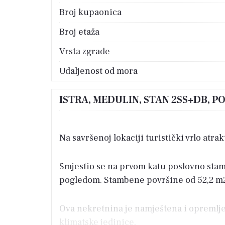
Broj kupaonica
Broj etaža
Vrsta zgrade
Udaljenost od mora
ISTRA, MEDULIN, STAN 2SS+DB, 
Na savršenoj lokaciji turistički vrlo at
Smjestio se na prvom katu poslovno stam
pogledom. Stambene površine od 52,2 m2
Ova nekretnina je namještena i opremljen
klimatske jedinice.