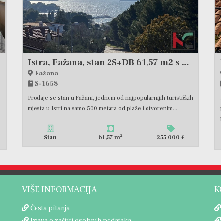
Istra, Fažana, stan 2S+DB 61,57 m2 s pogledom na more, #prodaja
Fažana
S-1658
Prodaje se stan u Fažani, jednom od najpopularnijih turističkih
mjesta u Istri na samo 500 metara od plaže i otvorenim...
2
Stan
61,57 m
255 000 €
VIŠE INFORMACIJA
K
Česta pitanja
Izjava o zaštiti osobnih podataka