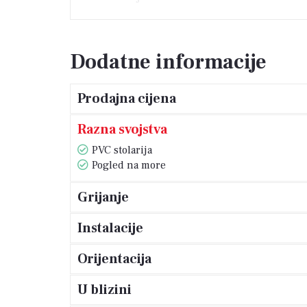
Odlična je investicija u svrhu bavljenja 
obzirom na udaljenost pješćane plaže n
Dodatne informacije
Prodajna cijena
Razna svojstva
PVC stolarija
Pogled na more
Grijanje
Instalacije
Orijentacija
U blizini