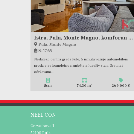
Istra, Pula, Monte Magno, komforan stan 1SS+DB sa terasom 74,30 m2, bazen, #prodaja
Pula, Monte Magno
S-1769
Nedaleko centra grada Pule, 5 minuta vožnje automobilom,
prodaje se kompletno namješten i useljiv stan. Uredna i
održavana...
2
Stan
74,30 m
269 000 €
NEEL CON
Gervaisova 1
52100 Pula