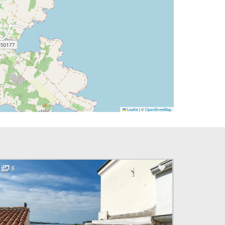
Leaflet
|
©
OpenStreetMap
8