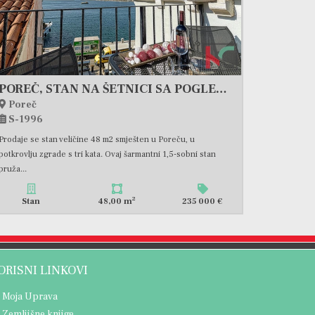
POREČ, STAN NA ŠETNICI SA POGLEDOM NA MORE #PRODAJA
Poreč
S-1996
Prodaje se stan veličine 48 m2 smješten u Poreču, u
potkrovlju zgrade s tri kata. Ovaj šarmantni 1,5-sobni stan
pruža...
2
Stan
48,00 m
235 000 €
ORISNI LINKOVI
Moja Uprava
Zemljišne knjige