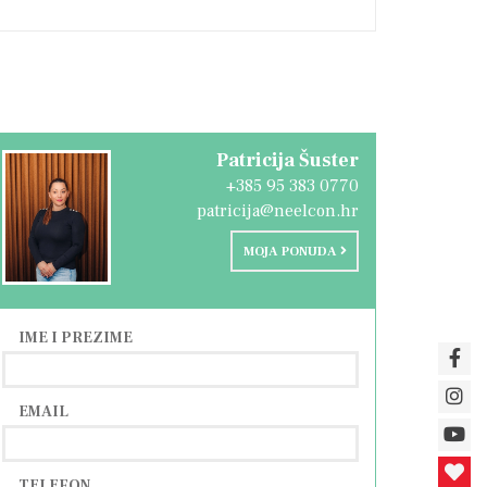
mor, posebice za obitelj sa djecom s
Patricija Šuster
+385 95 383 0770
patricija@neelcon.hr
MOJA PONUDA
IME I PREZIME
EMAIL
TELEFON