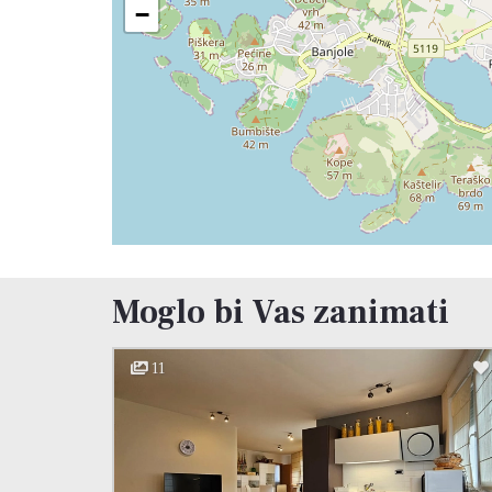
−
Moglo bi Vas zanimati
11