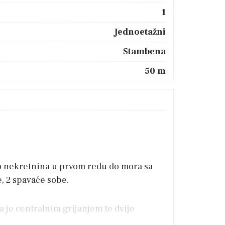
1
Jednoetažni
Stambena
50 m
ao nekretnina u prvom redu do mora sa
, 2 spavaće sobe.
 je centralnim grijanjem te dvije