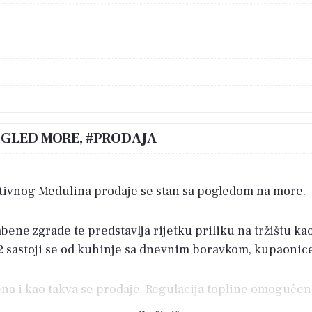
POGLED MORE, #PRODAJA
raktivnog Medulina prodaje se stan sa pogledom na more.
bene zgrade te predstavlja rijetku priliku na tržištu k
 sastoji se od kuhinje sa dnevnim boravkom, kupaonice
a i kao takva se prodaje. Regulacija topline omogućena