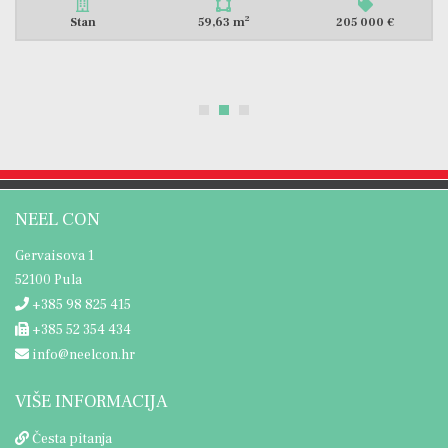
2
Stan
51,63 m
172 000 €
NEEL CON
Gervaisova 1
52100 Pula
+385 98 825 415
+385 52 354 434
info@neelcon.hr
VIŠE INFORMACIJA
Česta pitanja