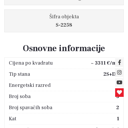
Šifra objekta
S-2258
Osnovne informacije
2
Cijena po kvadratu
~ 3311 €/m
Tip stana
2S+DB
Energetski razred
A
Broj soba
3
Broj spavaćih soba
2
Kat
1