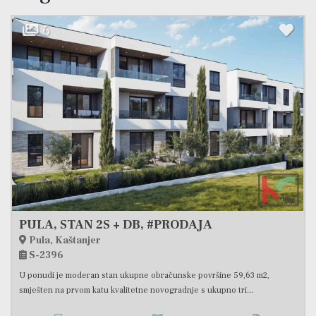
15
-5 %
199 000 €
PULA, CENTAR, MODERNO UREĐEN STAN 1SS+DB SA BALKONOM, #PRODAJA
Pula, Širi centar
S-2390
Na prodaju je stan površine 51,63 m2 smješten na trećem katu zgrade s
ukupno pet katova, u samom centru Pule. Ova nekretnina...