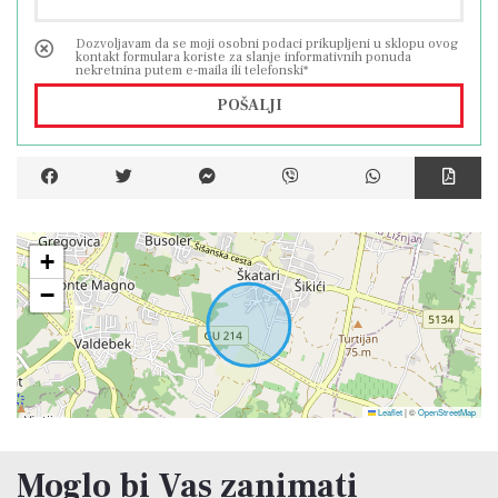
Dozvoljavam da se moji osobni podaci prikupljeni u sklopu ovog
kontakt formulara koriste za slanje informativnih ponuda
nekretnina putem e-maila ili telefonski*
POŠALJI
+
−
Leaflet
|
©
OpenStreetMap
Moglo bi Vas zanimati