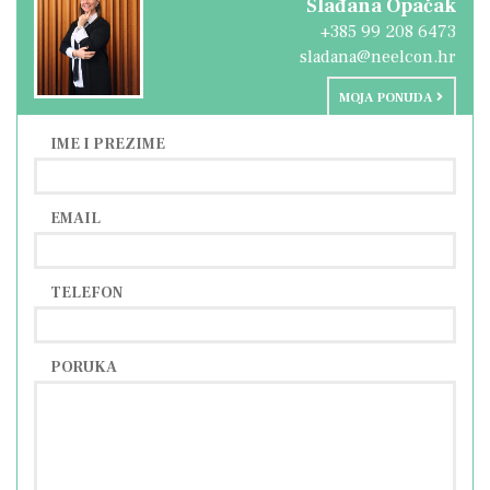
Slađana Opačak
+385 99 208 6473
sladana@neelcon.hr
MOJA PONUDA
IME I PREZIME
EMAIL
TELEFON
PORUKA