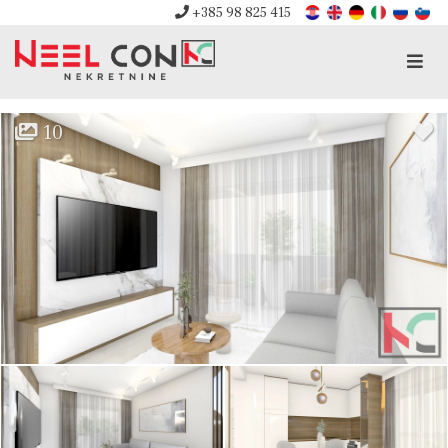
+385 98 825 415
Men
10