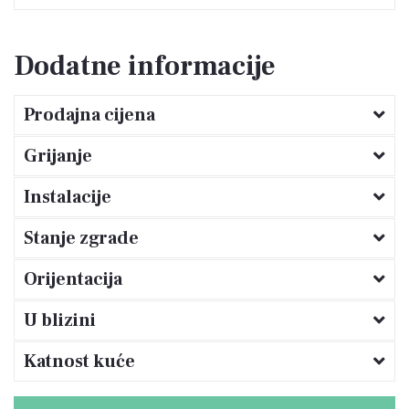
etaže – uz očuvane autentične detalje i visoku
razinu udobnosti.
Dodatne informacije
Raspored po etažama:
Prodajna cijena
Prizemlje: autentična istarska konoba s
kaminom na drva, 4 prostorije (jedna
Grijanje
kotlovnica s cisternom za lož ulje), 2 sobe,
utiliti, wc. Mogućnost pretvorbe u zasebnu
stambenu jedinicu s vlastitim ulazom.
Instalacije
Prvi kat: kuhinja s blagovaonicom, prostrani
dnevni boravak, terasa s istočnom
Stanje zgrade
orijentacijom – idealna za jutarnju kavu. Ulaz
u kuću i s ove razine.
Drugi kat: master spavaća soba s elegantnim
Orijentacija
namještajem, velika kupaonica (kada, tuš,
bide, WC, dva umivaonika), utility prostor s
U blizini
ormarima i perilicom rublja. Balkon sa
zapadnom orijentacijom i pogledom sve do
Savudrije i Poreča.
Katnost kuće
Mansarda: manja kuhinja, tri spavaće sobe,
kupaonica s tušem i WC-om.