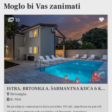
Moglo bi Vas zanimati
38
POREČ, ŽBANDAJ, KUĆA SA PREKRASNOM OKUĆNICOM #PRODAJA
Poreč
K-1109
Prodajemo modernu novogradnju iz 2023. godine – višeetažni stan u nizu
koji svojim rasporedom i komforom pruža osjećaj...