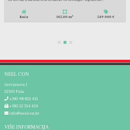
2
Kuća
136,00 m
450 000 €
NEEL CON
Gervaisova 1
52100 Pula
+385 98 825 415
+385 52 354 434
info@neelcon.hr
VIŠE INFORMACIJA