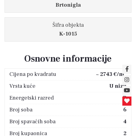
Brtonigla
Šifra objekta
K-1015
Osnovne informacije
2
Cijena po kvadratu
~ 2743 €/m
Vrsta kuće
U nizu
Energetski razred
B
Broj soba
6
Broj spavaćih soba
4
Broj kupaonica
2