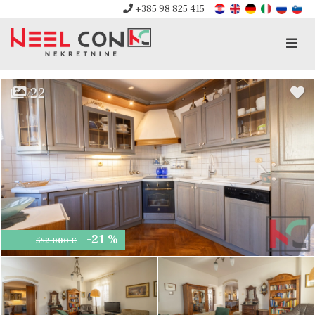
+385 98 825 415
Men
22
-21 %
582 000 €