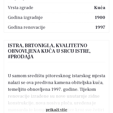
Vrsta zgrade
Kuća
Godina izgradnje
1900
Godina renovacije
1997
ISTRA, BRTONIGLA, KVALITETNO
OBNOVLJENA KUĆA U SRCU ISTRE,
#PRODAJA
U samom središtu pitoresknog istarskog mjesta
nalazi se ova predivna kamena obiteljska kuća,
temeljito obnovljena 1997. godine. Tijekom
renovacije izrađene su nove unutarnje zidne
konstrukcije, nova nosiva ploča, uređena je
mansarda te kompletan interijer kroz sve četiri
prikaži više