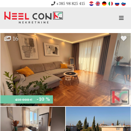
+385 98 825 415
Men
16
-10 %
410 000 €