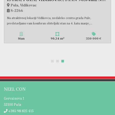
Pula, Vidikovac
S-2266
Na atraktivnoj lokaciji Vidikovca, nedaleko centra grada Pule,
predstavljamo vam komforan obiteljski stan na 4. katu manje,...
2
Stan
96,34 m
330 000 €
NEEL CON
Gervaisova 1
52100 Pula
+385 98 825 415