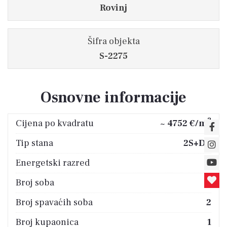
Rovinj
Šifra objekta
S-2275
Osnovne informacije
2
Cijena po kvadratu
~ 4752 €/m
Tip stana
2S+DB
Energetski razred
B
Broj soba
3
Broj spavaćih soba
2
Broj kupaonica
1