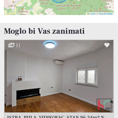
Leaflet
|
©
OpenStreetMap
Moglo bi Vas zanimati
11
ISTRA, PULA, VIDIKOVAC, STAN 96,34m2 NA ATRAKTIVNOJ LOKACIJI, #PRODAJA