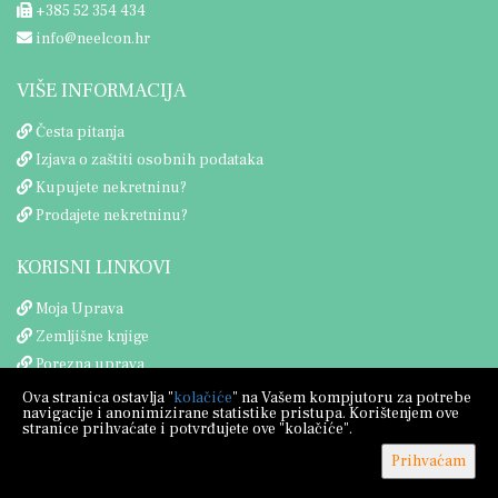
+385 52 354 434
info@neelcon.hr
VIŠE INFORMACIJA
Česta pitanja
Izjava o zaštiti osobnih podataka
Kupujete nekretninu?
Prodajete nekretninu?
KORISNI LINKOVI
Moja Uprava
Zemljišne knjige
Porezna uprava
Ova stranica ostavlja "
kolačiće
" na Vašem kompjutoru za potrebe
navigacije i anonimizirane statistike pristupa. Korištenjem ove
stranice prihvaćate i potvrđujete ove "kolačiće".
Prihvaćam