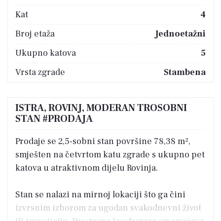
Kat
4
Broj etaža
Jednoetažni
Ukupno katova
5
Vrsta zgrade
Stambena
ISTRA, ROVINJ, MODERAN TROSOBNI
STAN #PRODAJA
Prodaje se 2,5-sobni stan površine 78,38 m²,
smješten na četvrtom katu zgrade s ukupno pet
katova u atraktivnom dijelu Rovinja.
Stan se nalazi na mirnoj lokaciji što ga čini
izvrsnim izborom za ugodan svakodnevni život