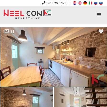
+385 98 825 415
Men
11