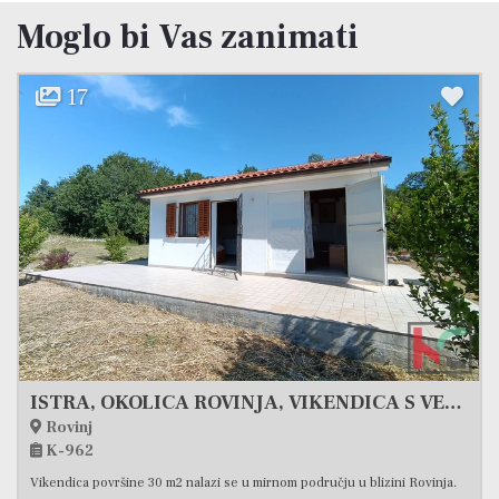
Moglo bi Vas zanimati
22
-6 %
308 000 €
PJEŠČANA UVALA, KUĆA SA 3 STAMBENE JEDINICE NA 200M OD PLAŽE, #PRODAJA
Medulin, Pješčana uvala
K-884
Na lijepoj lokaciji Pješčane uvale, na svega 200m od mora i uređenih