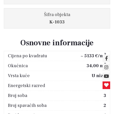
Šifra objekta
K-1033
Osnovne informacije
2
Cijena po kvadratu
~ 5133 €/m
2
Okućnica
34,00 m
Vrsta kuće
U nizu
Energetski razred
B
Broj soba
3
Broj spavaćih soba
2