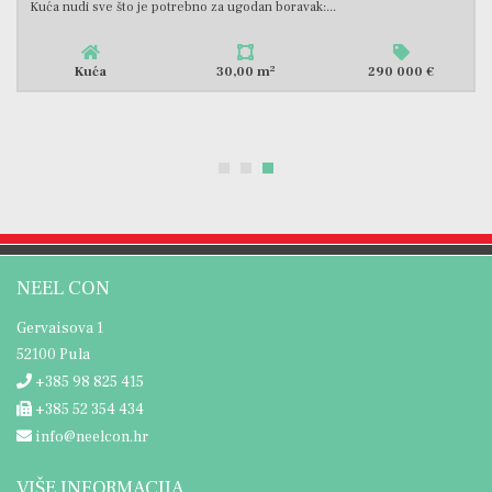
plaža, prodaje se samostojeća kuća sa tri potpuno...
2
Kuća
96,00 m
330 000 €
NEEL CON
Gervaisova 1
52100 Pula
+385 98 825 415
+385 52 354 434
info@neelcon.hr
VIŠE INFORMACIJA