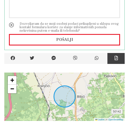
Dozvoljavam da se moji osobni podaci prikupljeni u sklopu ovog
kontakt formulara koriste za slanje informativnih ponuda
nekretnina putem e-maila ili telefonski*
POŠALJI
+
−
Leaflet
|
©
OpenStreetMap