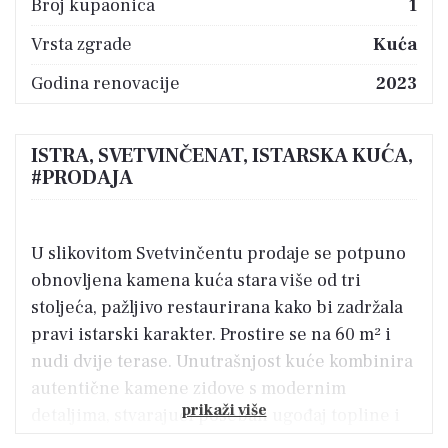
Broj kupaonica
1
Vrsta zgrade
Kuća
Godina renovacije
2023
ISTRA, SVETVINČENAT, ISTARSKA KUĆA,
#PRODAJA
U slikovitom Svetvinčentu prodaje se potpuno
obnovljena kamena kuća stara više od tri
stoljeća, pažljivo restaurirana kako bi zadržala
pravi istarski karakter. Prostire se na 60 m² i
nudi dvije terase. Unutrašnjost kuće kombinira
autentične kamene zidove s modernim
prikaži više
detaljima, stvarajući poseban ugođaj topline i
elegancije.