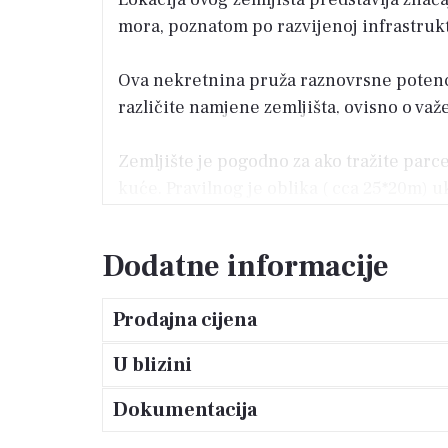
mora, poznatom po razvijenoj infrastrukt
Ova nekretnina pruža raznovrsne potenci
različite namjene zemljišta, ovisno o va
Zemljište je pogodno za ako tražite parc
kuće. Pravilnog je oblika ( cca 25*20m)
prometnice je oko 80m.
Dodatne informacije
Pozivamo vas da iskoristite priliku i de
ostvarenje vaših planova uz prednost izv
Prodajna cijena
U blizini
Dokumentacija