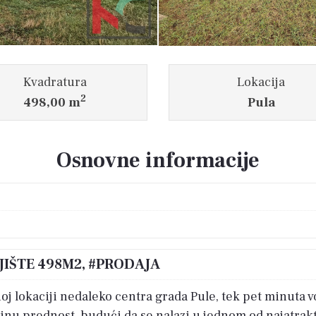
Kvadratura
Lokacija
2
498,00 m
Pula
Osnovne informacije
JIŠTE 498M2, #PRODAJA
oj lokaciji nedaleko centra grada Pule, tek pet minuta
ajnu prednost, budući da se nalazi u jednom od najatrak