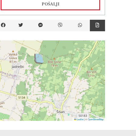
POŠALJI
Leaflet
|
©
OpenStreetMap