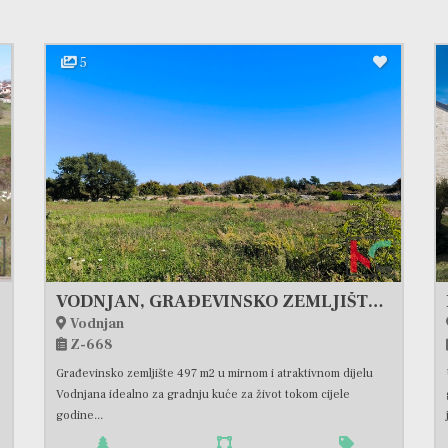
5
VODNJAN, GRAĐEVINSKO ZEMLJIŠTE S POGLEDOM NA MORE #PRODAJA
Vodnjan
Z-668
Građevinsko zemljište 497 m2 u mirnom i atraktivnom dijelu
Vodnjana idealno za gradnju kuće za život tokom cijele
godine...