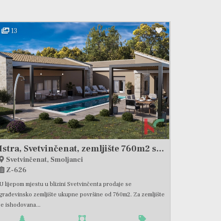
13
Istra, Svetvinčenat, zemljište 760m2 sa građevinskom dozvolom i projektom, #prodaja
Svetvinčenat, Smoljanci
Z-626
U lijepom mjestu u blizini Svetvinčenta prodaje se
građevinsko zemljište ukupne površine od 760m2. Za zemljište
je ishodovana...