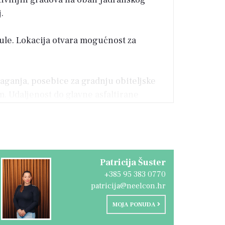
.
ule. Lokacija otvara mogućnost za
laganja, posebice za gradnju obiteljske
 Udaljenost do glavne asfaltirane
 Puli. Ova ponuda pruža odličnu osnovu za
Patricija Šuster
+385 95 383 0770
patricija@neelcon.hr
MOJA PONUDA