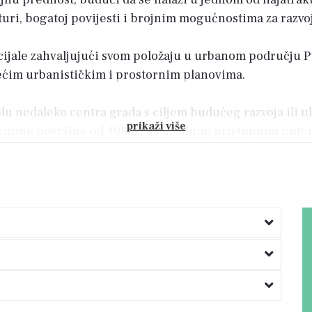
uri, bogatoj povijesti i brojnim mogućnostima za razvoj
jale zahvaljujući svom položaju u urbanom području P
žećim urbanističkim i prostornim planovima.
elu nedaleko centra grada s ciljem budućeg razvoja ili u
prikaži više
 ukupne površine od 498m2 sa urednim pristupnim putem.
taljnije istražite mogućnosti koje nudi ova nekretnina u
rsne lokacije.