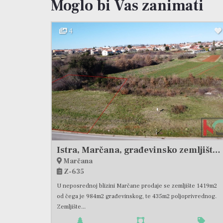
Moglo bi Vas zanimati
4
Istra, Marčana, građevinsko zemljište 984m2 sa 435m2 poljoprivrednog, #prodaja
Marčana
Z-635
U neposrednoj blizini Marčane prodaje se zemljište 1419m2
od čega je 984m2 građevinskog, te 435m2 poljoprivrednog.
Zemljište...