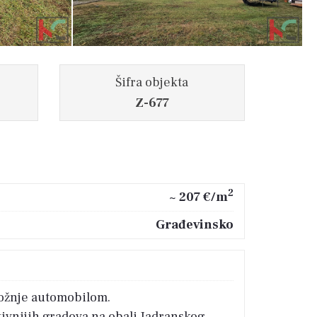
Šifra objekta
Z-677
2
~ 207 €/m
Građevinsko
 vožnje automobilom.
tivnijih gradova na obali Jadranskog