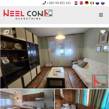
+385 98 825 415
Men
10