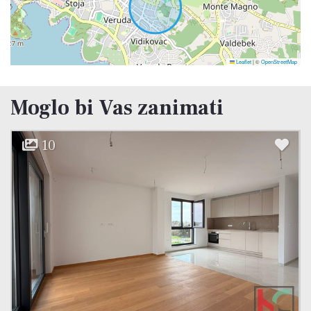
Leaflet
|
©
OpenStreetMap
Moglo bi Vas zanimati
15