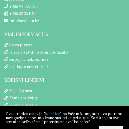
+385 98 825 415
+385 52 354 434
info@neelcon.hr
VIŠE INFORMACIJA
Česta pitanja
Izjava o zaštiti osobnih podataka
Kupujete nekretninu?
Prodajete nekretninu?
KORISNI LINKOVI
Moja Uprava
Zemljišne knjige
Porezna uprava
Ova stranica ostavlja "
kolačiće
" na Vašem kompjutoru za potrebe
navigacije i anonimizirane statistike pristupa. Korištenjem ove
stranice prihvaćate i potvrđujete ove "kolačiće".