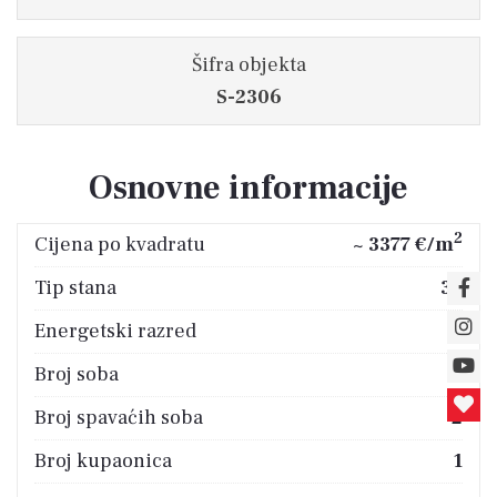
Šifra objekta
S-2306
Osnovne informacije
2
Cijena po kvadratu
~ 3377 €/m
Tip stana
3S
Energetski razred
C
Broj soba
3
Broj spavaćih soba
2
Broj kupaonica
1