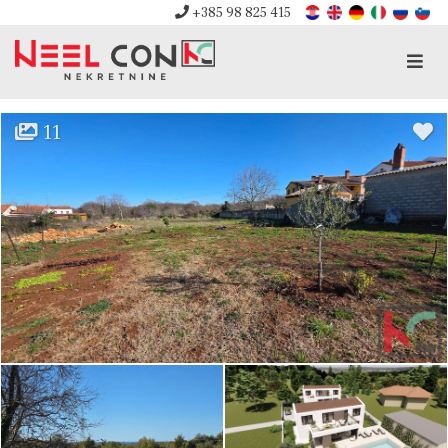
+385 98 825 415
Men
11