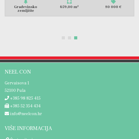
2
Građevinsko
659,00 m
80 000 €
zemljište
NEEL CON
Gervaisova 1
52100 Pula
+385 98 825 415
+385 52 354 434
info@neelcon.hr
VIŠE INFORMACIJA