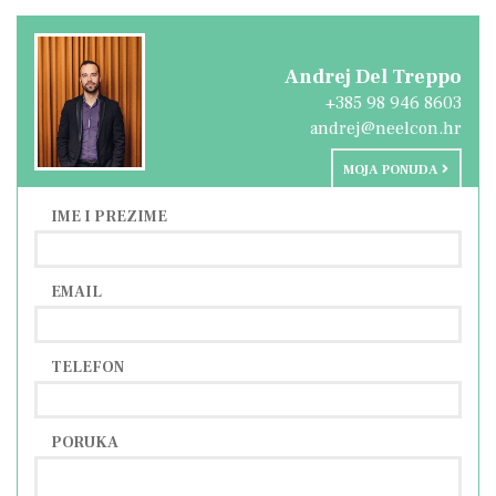
Andrej Del Treppo
+385 98 946 8603
andrej@neelcon.hr
MOJA PONUDA
IME I PREZIME
EMAIL
TELEFON
PORUKA