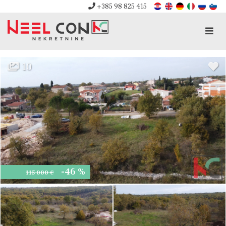
+385 98 825 415
Men
10
-46 %
115 000 €