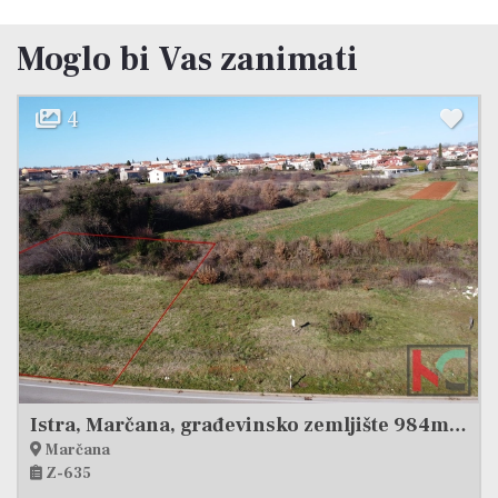
Moglo bi Vas zanimati
5
Istra, Marčana, građevinsko zemljište 984m2 sa 435m2 poljoprivrednog, #prodaja
Marčana
Z-636