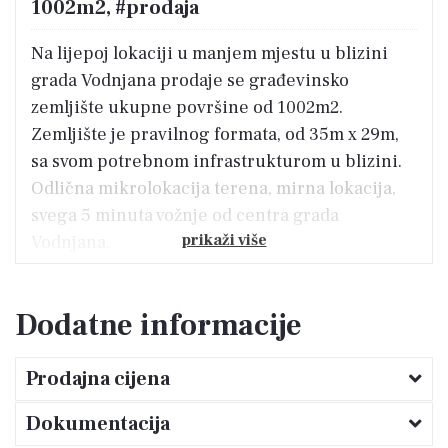
1002m2, #prodaja
Na lijepoj lokaciji u manjem mjestu u blizini
grada Vodnjana prodaje se građevinsko
zemljište ukupne površine od 1002m2.
Zemljište je pravilnog formata, od 35m x 29m,
sa svom potrebnom infrastrukturom u blizini.
Odlična mikrolokacija terena, mirna lokacija,
svega 5 minuta vožnje od centra grada
prikaži više
Vodnjana.
Dodatne informacije
Prodajna cijena
Dokumentacija