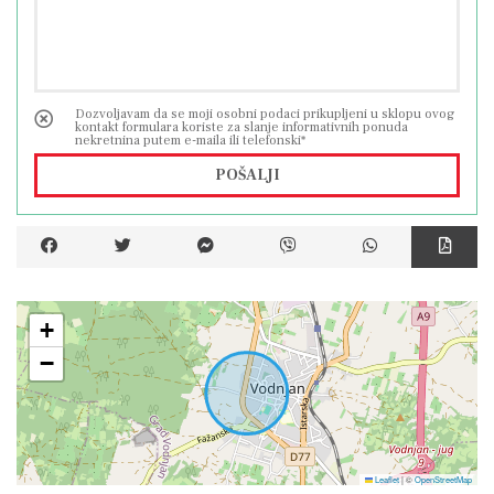
Dozvoljavam da se moji osobni podaci prikupljeni u sklopu ovog
kontakt formulara koriste za slanje informativnih ponuda
nekretnina putem e-maila ili telefonski*
POŠALJI
+
−
Leaflet
|
©
OpenStreetMap