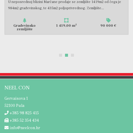
 je
U neposrednoj blizini Marčane prodaje se građevinsko zemljište
površine 966m2. Zemljište je pravilnog pravokutnog oblika,...
2
Građevinsko
966,00 m
77 280 €
zemljište
NEEL CON
Gervaisova 1
52100 Pula
+385 98 825 415
+385 52 354 434
info@neelcon.hr