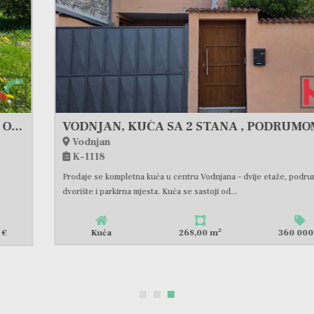
VODNJAN, KUĆA SA 2 STANA , PODRUMOM I DVORIŠTEM, BEZ ULAGANJA, #PRODAJA
Vodnjan
K-1118
Prodaje se kompletna kuća u centru Vodnjana – dvije etaže, podrum,
dvorište i parkirna mjesta. Kuća se sastoji od...
2
Kuća
268,00 m
360 000 €