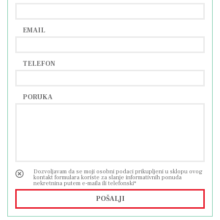
dnevni boravak
kuhinja
kupaonica
EMAIL
tri prostrane sobe
Prvi kat
TELEFON
identičan raspored kao prizemlje
zatvorena veranda
dnevni boravak
PORUKA
kuhinja
kupaonica
tri sobe
Potkrovlje:
Potkrovlje je djelomično uređeno te pruža
mogućnost izvedbe dodatnog stana s dnevnim
Dozvoljavam da se moji osobni podaci prikupljeni u sklopu ovog
kontakt formulara koriste za slanje informativnih ponuda
boravkom i kuhinjom, spavaćom sobom,
nekretnina putem e-maila ili telefonski*
kupaonicom te terasom.
POŠALJI