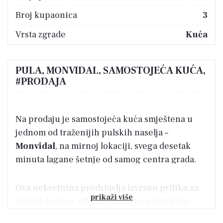
Broj kupaonica
3
Vrsta zgrade
Kuća
PULA, MONVIDAL, SAMOSTOJEĆA KUĆA,
#PRODAJA
Na prodaju je samostojeća kuća smještena u
jednom od traženijih pulskih naselja –
Monvidal
, na mirnoj lokaciji, svega desetak
minuta lagane šetnje od samog centra grada.
Ova nekretnina predstavlja izvrsnu priliku za
prikaži više
obiteljski život, ali i za investitore koji traže
objekt s potencijalom za turistički najam ili