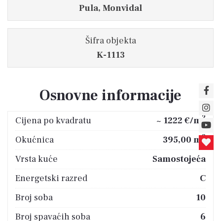
Pula, Monvidal
Šifra objekta
K-1113
Osnovne informacije
2
Cijena po kvadratu
~ 1222 €/m
2
Okućnica
395,00 m
Vrsta kuće
Samostojeća
Energetski razred
C
Broj soba
10
Broj spavaćih soba
6