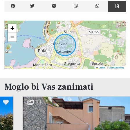
Okućnica:
Kuća je smještena na ograđenoj parceli koja
osigurava privatnost.
+
−
U dvorištu se nalazi:
legalizirana garaža
vanjski WC
popločani prostor ispred kuće
Leaflet
|
©
OpenStreetMap
stepenasto uređena okućnica
vrt površine 279 m²
pomoćni objekt (šupa)
Moglo bi Vas zanimati
Velika okućnica ostavlja dovoljno prostora za
uređenje mediteranskog vrta, prostora za
34
druženje ili izgradnju bazena.