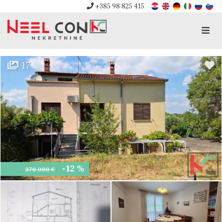
+385 98 825 415
Men
17
-12 %
370 000 €