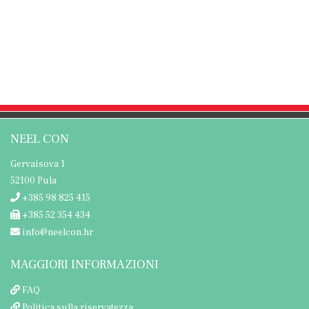
NEEL CON
Gervaisova 1
52100 Pula
+385 98 825 415
+385 52 354 434
info@neelcon.hr
MAGGIORI INFORMAZIONI
FAQ
Politica sulla riservatezza