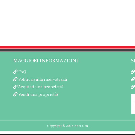
MAGGIORI INFORMAZIONI
S
FAQ
Politica sulla riservatezza
Acquisti una proprietà?
Vendi una proprietà?
Copyright © 2026 Neel Con