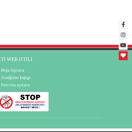
ITI WEB UTILI
Moja Uprava
Zemljišne knjige
Porezna uprava