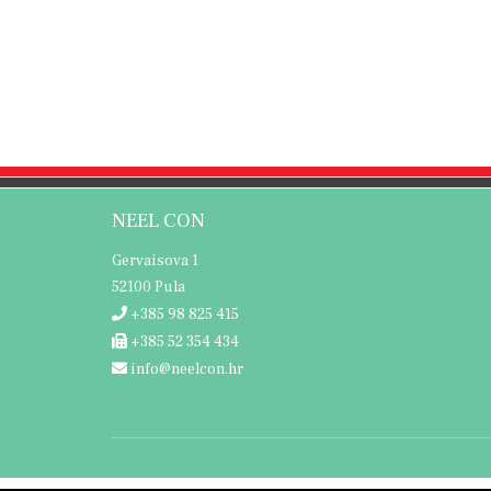
NEEL CON
Gervaisova 1
52100 Pula
+385 98 825 415
+385 52 354 434
info@neelcon.hr