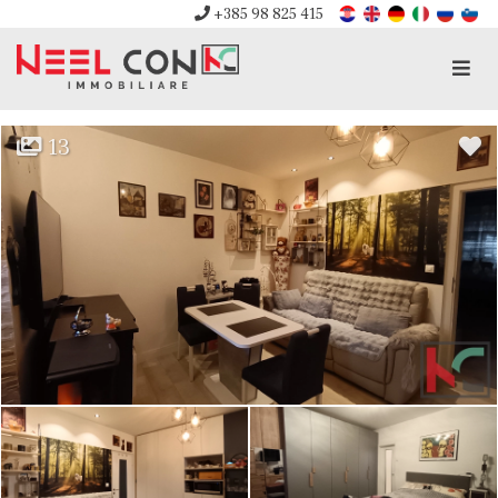
+385 98 825 415
Men
13