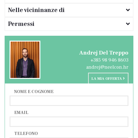
Nelle vicininanze di
Permessi
Andrej Del Treppo
+385 98 946 8603
andrej@neelcon.hr
LA MIA OFFERTA
NOME E COGNOME
EMAIL
TELEFONO