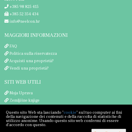
+385 98 825 415
+385 52 354 434
info@neelcon.hr
MAGGIORI INFORMAZIONI
FAQ
Politica sulla riservatezza
Acquisti una proprietà?
Vendi una proprietà?
SITI WEB UTILI
Moja Uprava
Zemljišne knjige
Porezna uprava
Questo sito Web sta lasciando "
cookie
" sul tuo computer ai fini
della navigazione dei contenuti e della raccolta di statistiche di
utilizzo anonime. Usando questo sito web confermi di essere
d'accordo con questo.