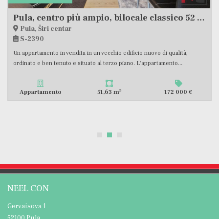
Appartamento, 26 m2, Vendita, Pula - Centar
Pula, Centar
S-2370
In vendita un bellissimo appartamento in una posizione eccezionale nel
cuore della città, attualmente utilizzato con successo...
2
Appartamento
26,25 m
166 000 €
NEEL CON
Gervaisova 1
52100 Pula