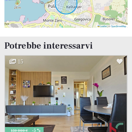
Leaflet
|
©
OpenStreetMap
Potrebbe interessarvi
9