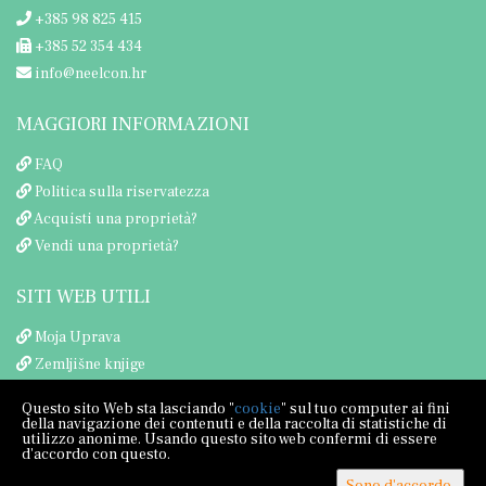
+385 98 825 415
+385 52 354 434
info@neelcon.hr
MAGGIORI INFORMAZIONI
FAQ
Politica sulla riservatezza
Acquisti una proprietà?
Vendi una proprietà?
SITI WEB UTILI
Moja Uprava
Zemljišne knjige
Porezna uprava
Questo sito Web sta lasciando "
cookie
" sul tuo computer ai fini
della navigazione dei contenuti e della raccolta di statistiche di
utilizzo anonime. Usando questo sito web confermi di essere
d'accordo con questo.