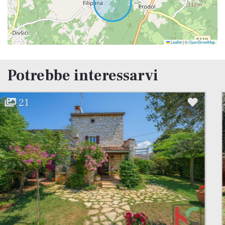
Leaflet
|
©
OpenStreetMap
Potrebbe interessarvi
21