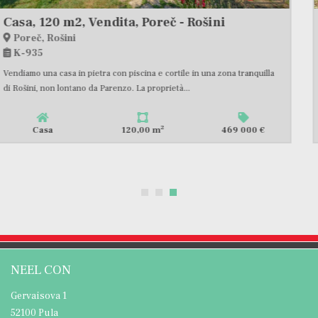
Istria, Premantura, casa indipendente con grande potenziale, vista mare #vendita
Medulin, Premantura
K-836
Una casa in vendita, con una superficie netta totale di 230 m2, su un
terreno di 872 m2. Ubicata in posizione ideale, in...
2
Casa
230,00 m
590 000 €
NEEL CON
Gervaisova 1
52100 Pula