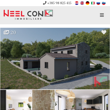
+385 98 825 415
Men
20