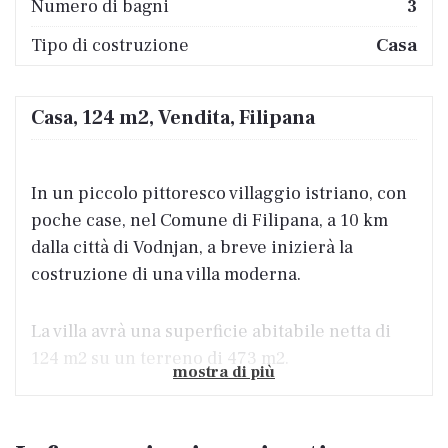
Numero di bagni
3
Tipo di costruzione
Casa
Casa, 124 m2, Vendita, Filipana
In un piccolo pittoresco villaggio istriano, con
poche case, nel Comune di Filipana, a 10 km
dalla città di Vodnjan, a breve inizierà la
costruzione di una villa moderna.
La villa avrà una superficie abitabile netta di
124 m2 su un terreno di 473 m2.
mostra di più
La villa sarà composta da una parte a due piani
e il resto della casa sarà al piano terra. La casa