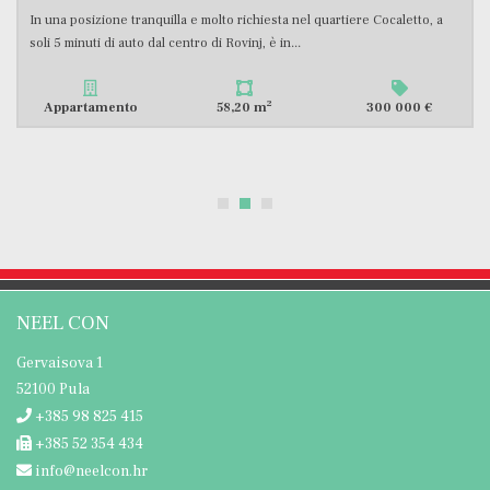
 a
In una posizione tranquilla a Valbandon, non lontano dal centro di
Fasana, è in vendita un appartamento ristrutturato e...
2
Appartamento
90,56 m
244 900 €
NEEL CON
Gervaisova 1
52100 Pula
+385 98 825 415
+385 52 354 434
info@neelcon.hr