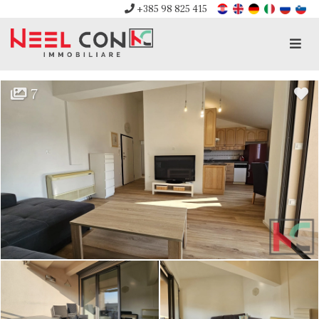
+385 98 825 415
Men
7