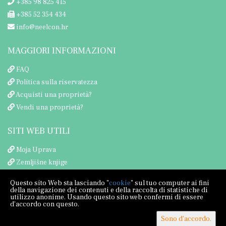
+385 98 825 415
+385 52 354 434
info@neelcon.hr
MAGGIORI INFORMAZIONI
FAQ
Politica sulla riservatezza
Acquisti una proprietà?
Vendi una proprietà?
SITI WEB UTILI
Moja Uprava
Zemljišne knjige
Porezna uprava
Questo sito Web sta lasciando "
cookie
" sul tuo computer ai fini
della navigazione dei contenuti e della raccolta di statistiche di
utilizzo anonime. Usando questo sito web confermi di essere
d'accordo con questo.
Sono d'accordo.