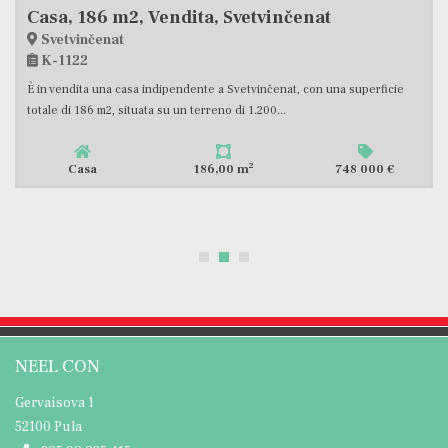
Casa, 200 m2, Vendita, Marčana
Marčana
K-970
Vendiamo una moderna villa bifamiliare con piscina, nel quartiere di
Marčana. Questa proprietà è situata su un terreno...
2
Casa
200,00 m
680 000 €
NEEL CON
Gervaisova 1
52100 Pula