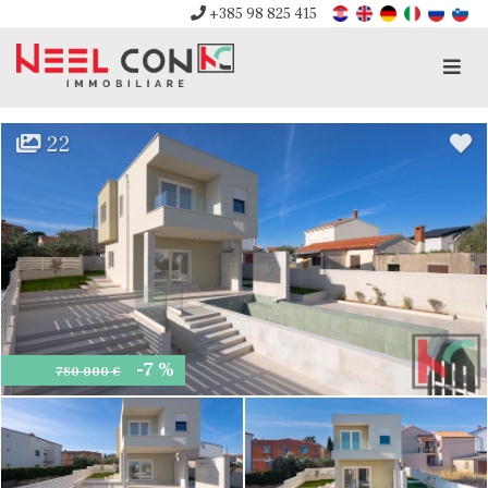
+385 98 825 415
Men
22
-7 %
780 000 €