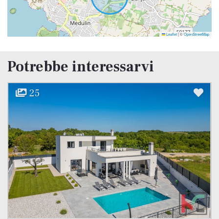
Leaflet
|
©
OpenStreetMap
Potrebbe interessarvi
23