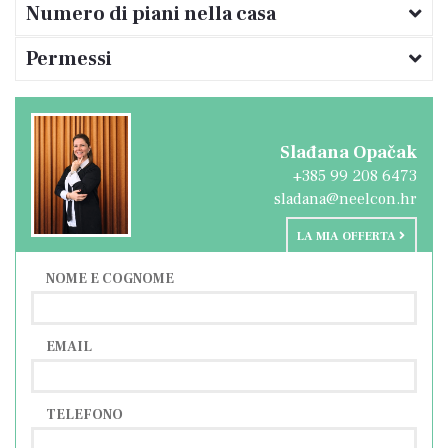
Numero di piani nella casa
Permessi
Slađana Opačak
+385 99 208 6473
sladana@neelcon.hr
LA MIA OFFERTA
NOME E COGNOME
EMAIL
TELEFONO