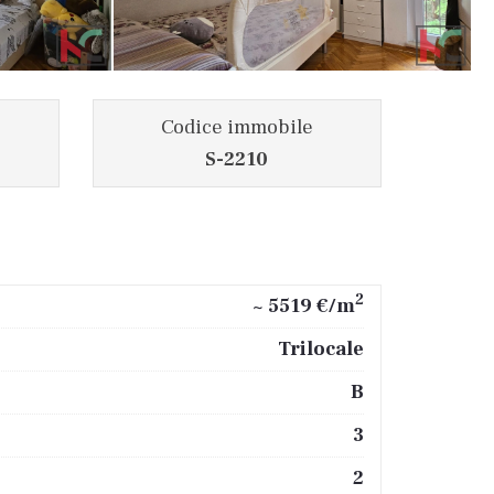
Codice immobile
S-2210
2
~ 5519 €/m
Trilocale
B
3
2