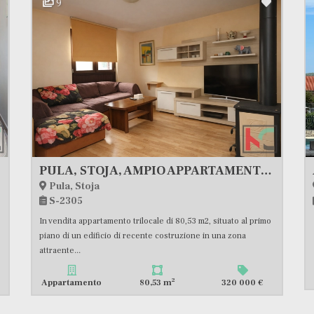
9
PULA, STOJA, AMPIO APPARTAMENTO TRILOCALE AL PRIMO PIANO #VENDITA
Pula, Stoja
S-2305
In vendita appartamento trilocale di 80,53 m2, situato al primo
piano di un edificio di recente costruzione in una zona
attraente...
2
Appartamento
80,53 m
320 000 €