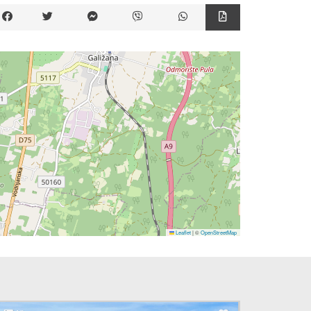
Leaflet
|
©
OpenStreetMap