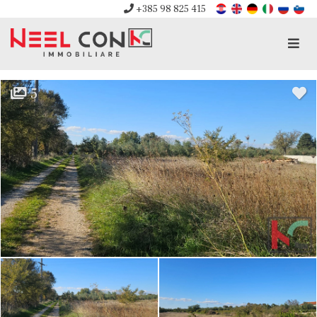
+385 98 825 415
Men
5