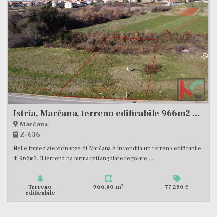
Istria, Marčana, terreno edificabile 966m2 #vendita
Loborika
Z-614
ta un terreno edificabile
Terreno edificabile in vendita in una posizione t
are,...
di Loborika con una superficie totale di 545...
2
77 280 €
Terreno
545,00 m
edificabile