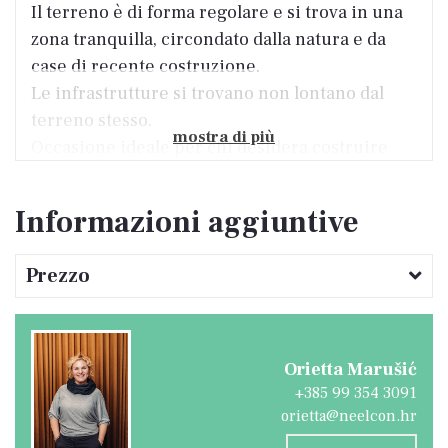
Il terreno è di forma regolare e si trova in una
zona tranquilla, circondato dalla natura e da
case di recente costruzione.
Le infrastrutture si trovano non lontano dal
terreno stesso.
mostra di più
Occasione ideale per chi desidera costruire
una casa per abitare tutto l’anno o per
soggiorni temporanei.
Informazioni aggiuntive
Prezzo
Orietta Marušić
+385 99 354 3091
orietta@neelcon.hr