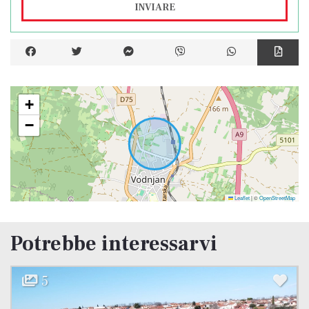
INVIARE
+
−
Leaflet
|
©
OpenStreetMap
Potrebbe interessarvi
6