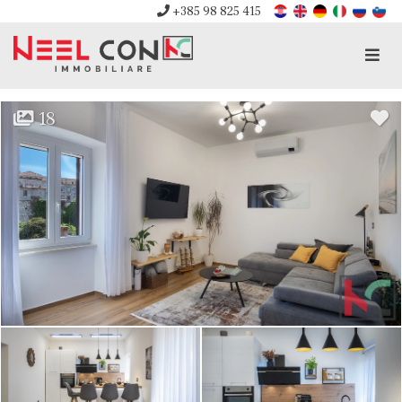
+385 98 825 415
Men
18