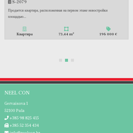
S-2373
ая на первом этаже новостройки
Продаётся квартира типа 3,5-ко
расположенная...
2
73,44 m
196 000 €
Квартира
NEEL CON
Gervaisova 1
52100 Pula
+385 98 825 415
+385 52 354 434
info@neelcon.hr