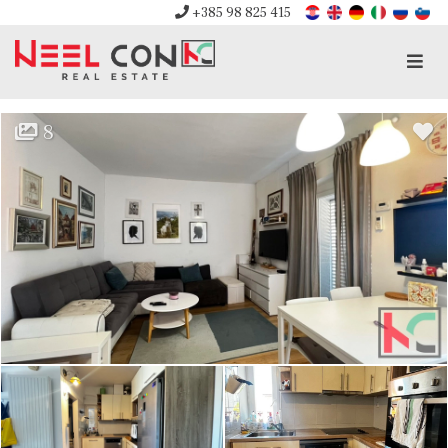
+385 98 825 415
Men
8