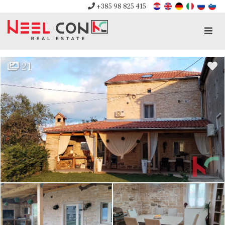
+385 98 825 415
Men
21