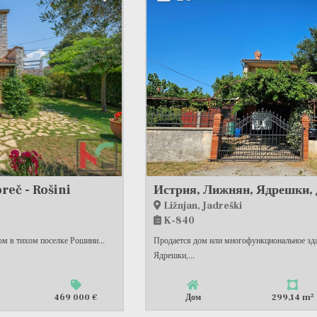
Истрия, Лижнян, Ядрешки, дом с офисными помещениями и большим садом, #продажа
Ližnjan, Jadreški
K-840
Продается дом или многофункциональное здание в тихом поселке
Ядрешки,...
2
Дом
299,14 m
395 000 €