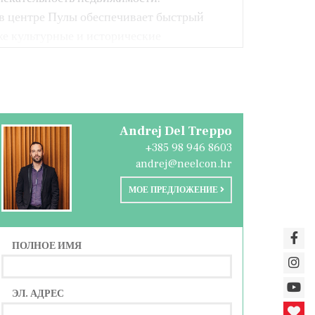
 в центре Пулы обеспечивает быстрый
же культурные и исторические
для повседневной жизни, так и для
Andrej Del Treppo
+385 98 946 8603
andrej@neelcon.hr
МОЕ ПРЕДЛОЖЕНИЕ
ПОЛНОЕ ИМЯ
ЭЛ. АДРЕС