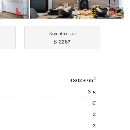
Код объекта
S-2287
2
~ 4802 €/m
3-к
C
3
2