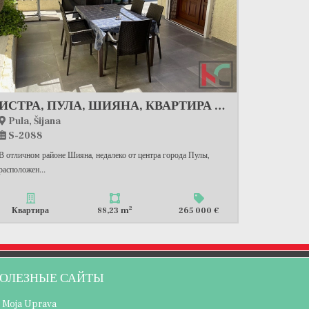
ИСТРА, ПУЛА, ШИЯНА, КВАРТИРА С БОЛЬШОЙ ТЕРРАСОЙ, #ПРОДАЖА
Pula, Šijana
S-2088
В отличном районе Шияна, недалеко от центра города Пулы,
расположен...
2
Квартира
88,23 m
265 000 €
ОЛЕЗНЫЕ САЙТЫ
Moja Uprava