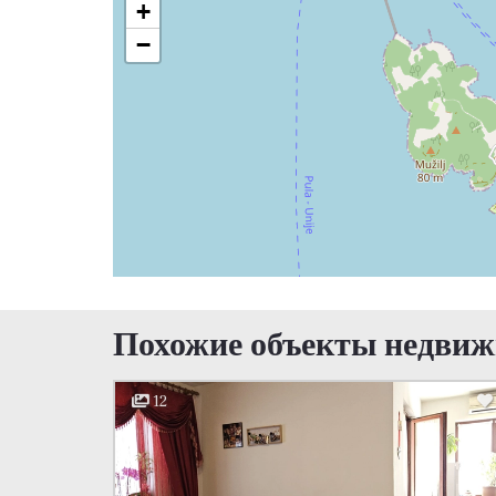
+
−
Похожие объекты недви
12