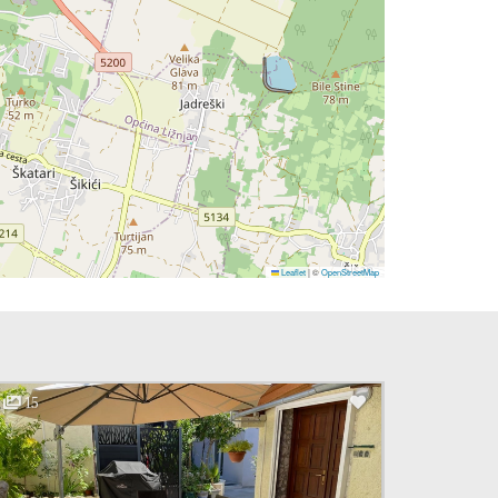
Leaflet
|
©
OpenStreetMap
15