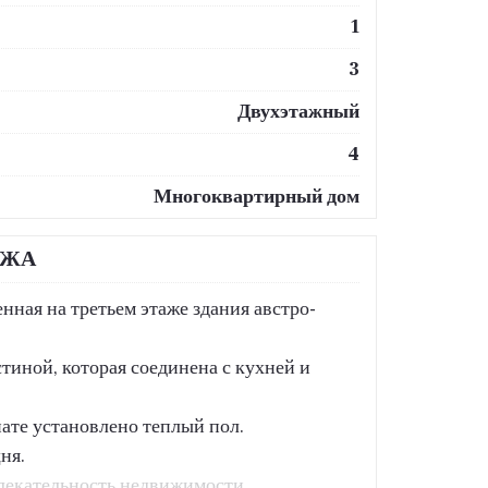
1
3
Двухэтажный
4
Многоквартирный дом
АЖА
ная на третьем этаже здания австро-
стиной, которая соединена с кухней и
ате установлено теплый пол.
дня.
влекательность недвижимости.