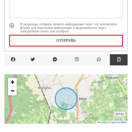
Я разрешаю собирать личную информацию через эту контактную
форму для пересылки информации о недвижимости через
электронную почту или телефон*
ОТПРАВЬ
+
−
Leaflet
|
©
OpenStreetMap