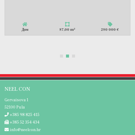
Продаём отдельно стоящий дом, жилой площадью 91 м2, расположенный в...
2
Дом
91,00 m
317 000 €
NEEL CON
Gervaisova 1
52100 Pula
+385 98 825 415
+385 52 354 434
info@neelcon.hr