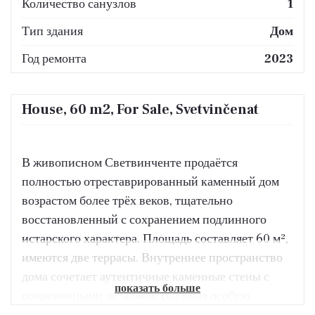
Количество санузлов
1
Тип здания
Дом
Год ремонта
2023
House, 60 m2, For Sale, Svetvinčenat
В живописном Светвинченте продаётся
полностью отреставрированный каменный дом
возрастом более трёх веков, тщательно
восстановленный с сохранением подлинного
истарского характера. Площадь составляет 60 м²,
имеются две террасы. Внутреннее пространство
дома сочетает аутентичные каменные стены с
показать больше
современными деталями, создавая особую
атмосферу уюта и элегантности.