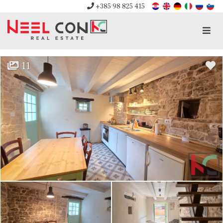
+385 98 825 415
Men
11